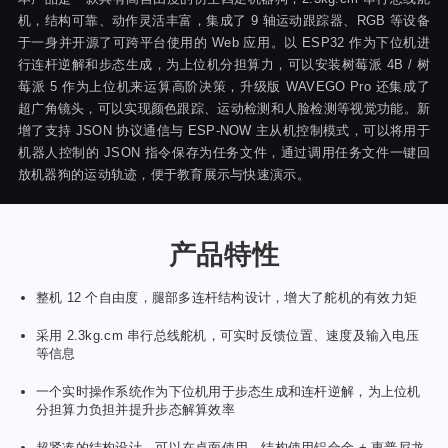
机，结构可靠、动作灵活丰富，集成了 9 轴运动跟踪器、RGB 等设备
于一身并开源了可跨平台使用的 Web 应用。以 ESP32 作为下位机进
行连杆逆解和步态生成，为上位机分担算力，可以安装树莓派 4B / 树
莓派 5 作为上位机来运算高阶决策，升级版 WAVEGO Pro 还集成了
超广角镜头，可以实现颜色跟踪、运动检测和人脸检测等视觉功能。新
增了支持 JSON 协议通信与 ESP-NOW 主从机控制模式，可以将用于
机器人控制的 JSON 指令保存为任务文件，通过调用任务文件一键回
放机器狗的运动轨迹，便于教育展示与快速演示。
产品特性
整机 12 个自由度，腿部多连杆结构设计，增大了舵机的有效力矩
采用 2.3kg.cm 串行总线舵机，可实时反馈位置、速度及输入电压
等信息
一个实时操作系统作为下位机用于步态生成和连杆逆解，为上位机
分担算力负担并提升步态解算效率
超紧凑的结构设计，可以在桌面使用，结构使用铝合金 + 惠普尼龙