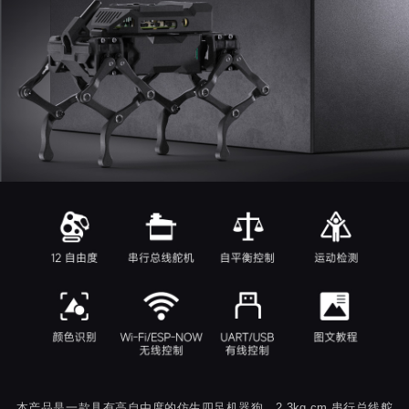
本产品是一款具有高自由度的仿生四足机器狗，2.3kg.cm 串行总线舵