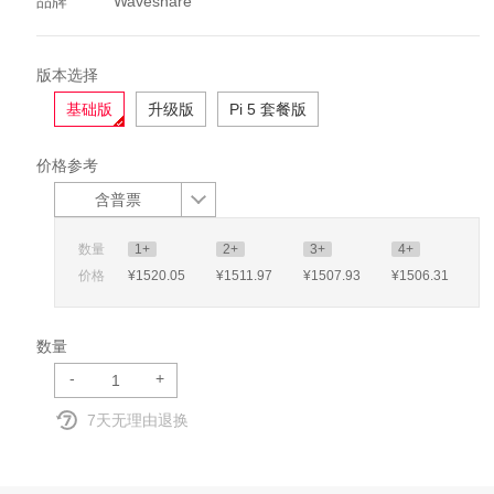
品牌
Waveshare
版本选择
基础版
升级版
Pi 5 套餐版
价格参考
含普票
数量
1+
2+
3+
4+
价格
¥1520
.05
¥1511
.97
¥1507
.93
¥1506
.31
数量
-
+
7天无理由退换