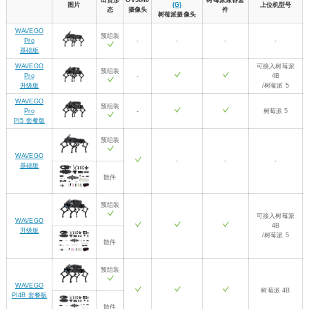
出货形
OV5640
树莓派兼容套
图片
(G)
上位机型号
态
摄像头
件
树莓派摄像头
WAVEGO
预组装
Pro
-
-
-
-
基础版
WAVEGO
可接入树莓派
预组装
Pro
-
4B
升级版
/树莓派 5
WAVEGO
预组装
Pro
-
树莓派 5
PI5 套餐版
预组装
WAVEGO
-
-
-
基础版
散件
预组装
可接入树莓派
WAVEGO
4B
升级版
/树莓派 5
散件
预组装
WAVEGO
树莓派 4B
PI4B 套餐版
散件