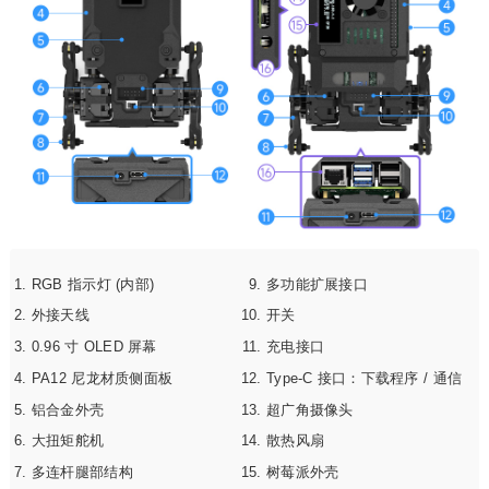
RGB 指示灯 (内部)
多功能扩展接口
外接天线
开关
0.96 寸 OLED 屏幕
充电接口
PA12 尼龙材质侧面板
Type-C 接口：下载程序 / 通信
铝合金外壳
超广角摄像头
大扭矩舵机
散热风扇
多连杆腿部结构
树莓派外壳