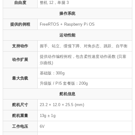
自由度
整机 12，单腿 3
操作系统
提供的例程
FreeRTOS + Raspberry Pi OS
运动性能
支持动作
握手、站立、缓慢下蹲、对角步态、跳跃、自平衡
提供动作编程例程，包含柔性速度动作函数 (贝塞
动作扩展
尔曲线)
基础版：300g
最大负载
升级版 / PI5 套餐版：200g
舵机信息
舵机尺寸
23.2 × 12.0 × 25.5 (mm)
舵机重量
13g ± 1g
工作电压
6V