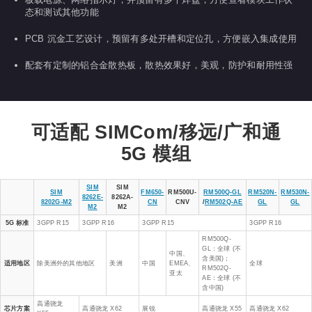
态和测试其他功能
PCB 沉金工艺设计，预留有多处开槽和定位孔，方便嵌入集成使用
配套有定制的铝合金散热板，散热效果好，美观，防护和耐用性强
可适配 SIMCom/移远/广和通
5G 模组
SIM
SIM
SIM
FM650-
RM500U-
RM500Q-GL
RM520N-
RM530N-
8262E-
8262A-
8202G-M2
CN
CNV
/
RM502Q-AE
GL
GL
M2
M2
5G 标准
3GPP R15
3GPP R16
3GPP R15
3GPP R16
RM500Q-
GL：全球 (不
中国、
含美国)；
适用地区
除美洲外的其他地区
美洲
中国
EMEA、
全球
RM502Q-
亚太
AE：全球 (不
含中国)
高通骁龙
芯片方案
高通骁龙 X62
展锐
高通骁龙 X55
高通骁龙 X62