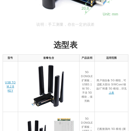
说明：手工测量，存在一定的误差
选型表
型号
套餐包含
产品说明
适用范围
5G
DONGLE
扩展板，
用户须自备 5G 模组，可
USB TO
USB3.1
适配大部分 SIMCom/移
M.2 B
转 5G，
远/广和通 5G 模组，详见
KEY
不含 5G
上表
模块，须
另购
5G
DONGLE
扩展板，
已配套国内 5G 模组 (展
USB3.1