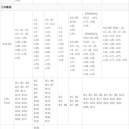
X55
工作频段
【RM500Q-
5G NR
GL】：n41,
n1,
n2, n5,
NSA：
n77, n78,
n3,
n7, n12,
n41,
n79；
n5,
n13,
n1,
5G NR NSA：n1,
n1, n2, n3,
n78,
n7,
n14,
n2,
n2, n3, n5, n7, n8,
n5, n7, n8,
n79；
【RM502Q-
n8,
n25,
n3,
n12, n13, n14,
n12, n20,
AE】5G NR
n20,
n30,
n5,
n18, n20, n25,
n28, n38,
5G NR
NSA：n1,
Sub-6G
n28,
n41,
n28,
n26, n28, n29,
n40, n41,
SA：n1,
n2, n3, n5,
n38,
n48,
n41,
n30, n38, n40,
n66, n71,
n3, n5,
n7, n8, n12,
n40,
n66,
n77,
n41, n48, n66,
n77, n78,
n8, n28,
n20, n25,
n41,
n71,
n78,
n70, n71, n75,
n79
n41,
n28, n38,
n77,
n77,
n79
n76, n77, n78, n79
n77,
n40, n41,
n78,
n78,
n78,
n48, n66,
n79
n79
n79
n71, n77,
n78, n79
B1,
B2, B4,
B1, B2, B3,
B3,
B5, B7,
B4, B5, B7,
B5,
B12,
B8, B12,
B7,
B13,
B13, B14,
B1, B2, B3, B4, B5, B7, B8, B12,
B8,
B14,
B1,
B1, B2,
LTE-
B17, B18,
B13, B14, B17, B18, B19, B20,
B18,
B25,
B3,
B3, B5,
FDD
B19, B20,
B25, B26, B28, B29, B30, B32,
B19,
B26,
B5, B8
B7, B8
B25, B26,
B66, B71
B20,
B29,
B28, B29,
B26,
B30,
B30, B32,
B28,
B66,
B66, B71
B32
B71
B38,