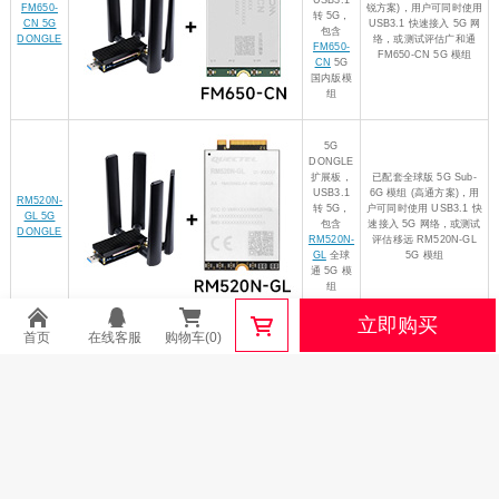
FM650-
锐方案)，用户可同时使用
转 5G，
CN 5G
USB3.1 快速接入 5G 网
包含
DONGLE
络，或测试评估广和通
FM650-
FM650-CN 5G 模组
CN
5G
国内版模
组
5G
DONGLE
扩展板，
已配套全球版 5G Sub-
USB3.1
6G 模组 (高通方案)，用
RM520N-
转 5G，
户可同时使用 USB3.1 快
GL 5G
包含
速接入 5G 网络，或测试
DONGLE
RM520N-
评估移远 RM520N-GL
GL
全球
5G 模组
通 5G 模
组
立即购买
首页
在线客服
购物车(0)
5G
DONGLE
扩展板，
已配套全球版5G Sub-6G
USB3.1
& mmWave 模组 (高通
RM530N-
转 5G，
方案)，用户可同时使用
GL 5G
包含
USB3.1 快速接入 5G 网
DONGLE
RM530N-
络，或测试评估移远
GL
全球
RM530N-GL 5G 模组
通 5G 模
组