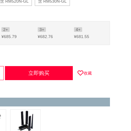
含 RM520N-GL
含 RM530N-GL
2+
3+
4+
¥685
.79
¥682
.76
¥681
.55
立即购买
收藏