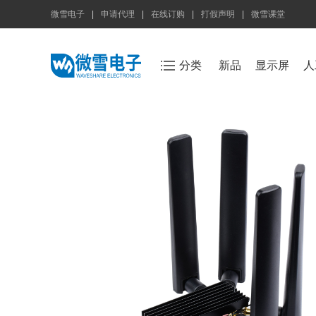
微雪电子
|
申请代理
|
在线订购
|
打假声明
|
微雪课堂
分类
新品
显示屏
人