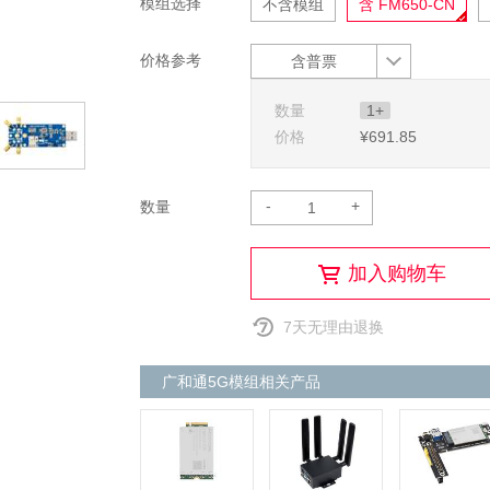
模组选择
不含模组
含 FM650-CN
价格参考
含普票
数量
1+
价格
¥691
.85
-
+
数量
加入购物车
7天无理由退换
广和通5G模组相关产品