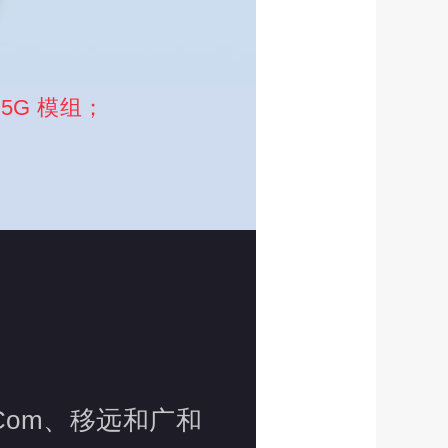
5G 模组；
IMCom、移远和广和