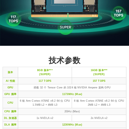
技术参数
8GB 版本***
16GB 版本***
版本
(SUPER)
(SUPER)
AI 性能
117 TOPS
157 TOPS
GPU
搭载 32 个 Tensor Core 的 1024 核 NVIDIA Ampere 架构 GPU
GPU 频率
1173MHz (Max)
6 核 Arm Cortex-A78AE v8.2 64 位 CPU
8 核 Arm Cortex-A78AE v8.2 64 位 CPU
CPU
1.5MB L2 + 4MB L3
2MB L2 + 4MB L3
CPU 频率
2GHz (Max)
DL 加速器
1x NVDLA v2
2x NVDLA v2
DLA 频率
1230MHz (Max)