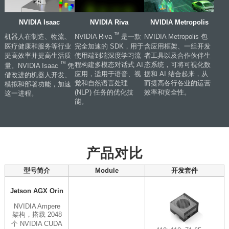
NVIDIA Isaac
NVIDIA Riva
NVIDIA Metropolis
™
机器人在制造、物流、
NVIDIA Riva
是一款
NVIDIA Metropolis 包
医疗健康和服务等行业
完全加速的 SDK，用于
含应用框架、一组开发
提高效率并提高生活质
使用端到端深度学习流
者工具以及合作伙伴生
™
程构建多模态对话式 AI
态系统，可将可视化数
量。NVIDIA Isaac
凭
应用，适用于语音、视
据和 AI 结合起来，从
借改进的机器人开发、
觉和自然语言处理
而提高各行各业的运营
模拟和部署功能，加速
(NLP) 任务的优化技
效率和安全性。
这一进程。
能。
产品对比
型号简介
Module
开发套件
Jetson AGX Orin
NVIDIA Ampere
架构，搭载 2048
个 NVIDIA CUDA