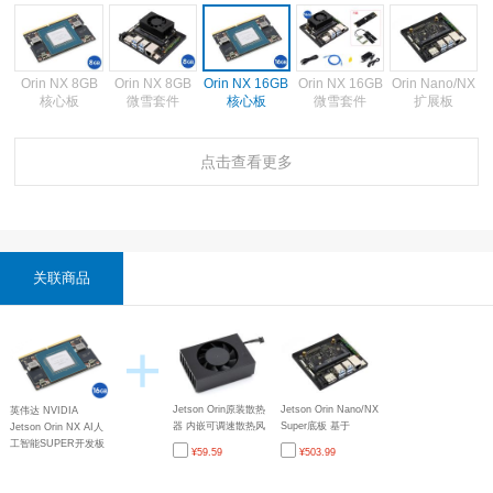
Orin NX 8GB
Orin NX 8GB
Orin NX 16GB
Orin Nano/NX
Orin NX 16GB
核心板
微雪套件
微雪套件
扩展板
核心板
点击查看更多
Orin 原装散热
器
关联商品
+
Jetson Orin原装散热
Jetson Orin Nano/NX
英伟达 NVIDIA
器 内嵌可调速散热风
Super底板 基于
Jetson Orin NX AI人
扇 兼容Jetson Orin
Jetson Orin Nano/NX
工智能SUPER开发板
¥
59.59
¥
503.99
Nano和Jetson Orin
人工智能AI模组设计
系统级模块(SoM)
NX
兼容英伟达Jetson
16GB显存 Nano般大
Orin Nano Super官方
小