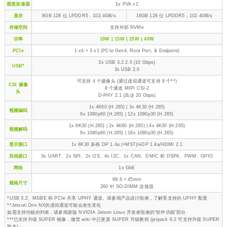
视觉加速器
1x PVA v2
显存
8GB 128 位 LPDDR5，102.4GB/s
16GB 128 位 LPDDR5，102.4GB/s
存储空间
支持外部 NVMe
功率
10W | 15W | 25W | 40W
PCIe
1 x4 + 3 x1 (PCIe Gen4, Root Port, & Endpoint)
3x USB 3.2 2.0 (10 Gbps)
USB*
3x USB 2.0
可支持 4 个摄像头 (通过虚拟通道可支持 8 个**)
CSI 摄像
8 个通道 MIPI CSI-2
头
D-PHY 2.1 (高达 20 Gbps)
1x 4K60 (H.265) | 3x 4K30 (H.265)
视频编码
6x 1080p60 (H.265) | 12x 1080p30 (H.265)
1x 8K30 (H.265) | 2x 4K60 (H.265) | 4x 4K30 (H.265)
视频解码
9x 1080p60 (H.265) | 18x 1080p30 (H.265)
显示接口
1x 8K30 多模 DP 1.4a (+MST)/eDP 1.4a/HDMI 2.1
其他接口
3x UART、2x SPI、2x I2S、4x I2C、1x CAN、DMIC 和 DSPK、PWM、GPIO
网络
1x GbE
69.6 × 45mm
规格尺寸
260 针 SO-DIMM 连接器
*USB 3.2、MGBE 和 PCIe 共享 UPHY 通道。请参阅产品设计指南，了解受支持的 UPHY 配置
**Jetson Orin NX的虚拟通道可能会发生变化
如需支持功能的列表，请参阅新版 NVIDIA Jetson Linux 开发者指南的“软件功能”部分
***已支持升级 SUPER 镜像，微雪 wiki 中已更新 SUPER 升级教程 (jetpack 6.2 可支持升级 SUPER
版本)；