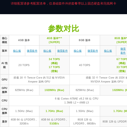
详细配置请参考配置清单，仅基础套件外的套餐带以上固态硬盘和无线网卡
参数对比
核心
4GB 版本***
8GB 版本*
4GB 版本
8GB 版本
模组
(SUPER)
(SUPER
微雪
版本
核心板
微雪套件
核心板
微雪套件
核心板
微雪套件
核心板
套件
34 TOPS
67 TOP
AI 性
(稀疏)
(稀疏)
20 TOPS
40 TOPS
能
17 TOPS
33 TOP
(密集)
(密集)
搭载 16 个 Tensor Core 的 512 核 NVIDIA
搭载 32 个 Tensor Core 的 1024 
GPU
Ampere 架构 GPU
NVIDIA Ampere 架构 GPU
GPU
625MHz (Max)
1020MHz (Max)
625MHz (Max)
1020MHz (
频率
6 核 Cortex-A78AE v8.2 64 位 CPU
CPU
1.5MB L2 + 4MB L3
CPU
1.5GHz (Max)
1.7GHz (Max)
1.5GHz (Max)
1.7GHz (M
频率
4GB 64 位 LPDDR5，
4GB 64 位 LPDDR5，
8GB 128 位
显存
8GB 128 位 LPDD
32GB/s
51GB/s
LPDDR5，68GB/s