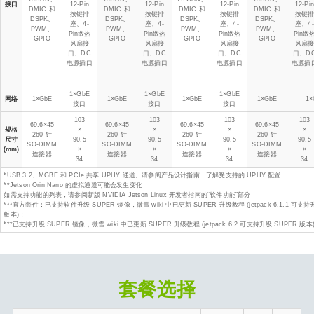
接口
12-Pin
12-Pin
12-Pin
12-Pi
DMIC 和
DMIC 和
DMIC 和
DMIC 和
按键排
按键排
按键排
按键
DSPK、
DSPK、
DSPK、
DSPK、
座、4-
座、4-
座、4-
座、4-
PWM、
PWM、
PWM、
PWM、
Pin散热
Pin散热
Pin散热
Pin散
GPIO
GPIO
GPIO
GPIO
风扇接
风扇接
风扇接
风扇
口、DC
口、DC
口、DC
口、D
电源插口
电源插口
电源插口
电源插
1×GbE
1×GbE
1×GbE
网络
1×GbE
1×GbE
1×GbE
1×GbE
1
接口
接口
接口
103
103
103
103
69.6×45
69.6×45
69.6×45
69.6×45
规格
×
×
×
×
260 针
260 针
260 针
260 针
尺寸
90.5
90.5
90.5
90.5
SO-DIMM
SO-DIMM
SO-DIMM
SO-DIMM
(mm)
×
×
×
×
连接器
连接器
连接器
连接器
34
34
34
34
*USB 3.2、MGBE 和 PCIe 共享 UPHY 通道。请参阅产品设计指南，了解受支持的 UPHY 配置
**Jetson Orin Nano 的虚拟通道可能会发生变化
如需支持功能的列表，请参阅新版 NVIDIA Jetson Linux 开发者指南的“软件功能”部分
***官方套件：已支持软件升级 SUPER 镜像，微雪 wiki 中已更新 SUPER 升级教程 (jetpack 6.1.1 可支持
版本)；
***已支持升级 SUPER 镜像，微雪 wiki 中已更新 SUPER 升级教程 (jetpack 6.2 可支持升级 SUPER 版本
套餐选择