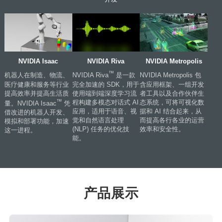
NVIDIA Isaac
NVIDIA Riva
NVIDIA Metropolis
™
机器人在制造、物流、
NVIDIA Riva
是一款
NVIDIA Metropolis 包
医疗健康和服务等行业
完全加速的 SDK，用于
含应用框架、一组开发
提高效率并提高生活质
使用端到端深度学习流
者工具以及合作伙伴生
™
程构建多模态对话式 AI
态系统，可将可视化数
量。NVIDIA Isaac
凭
应用，适用于语音、视
据和 AI 结合起来，从
借改进的机器人开发、
觉和自然语言处理
而提高各行各业的运营
模拟和部署功能，加速
(NLP) 任务的优化技
效率和安全性。
这一进程。
能。
产品展示