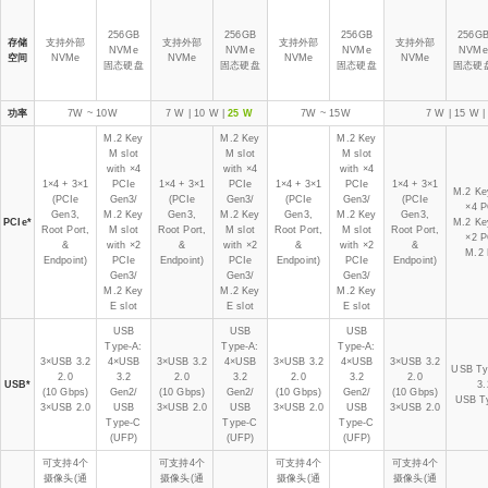
256GB
256GB
256GB
256G
存储
支持外部
支持外部
支持外部
支持外部
NVMe
NVMe
NVMe
NVMe
空间
NVMe
NVMe
NVMe
NVMe
固态硬盘
固态硬盘
固态硬盘
固态硬
功率
7W ~ 10W
7 W | 10 W |
25 W
7W ~ 15W
7 W | 15 W 
M.2 Key
M.2 Key
M.2 Key
M slot
M slot
M slot
with ×4
with ×4
with ×4
1×4 + 3×1
PCIe
1×4 + 3×1
PCIe
1×4 + 3×1
PCIe
1×4 + 3×1
M.2 Key
(PCIe
Gen3/
(PCIe
Gen3/
(PCIe
Gen3/
(PCIe
×4 P
Gen3,
M.2 Key
Gen3,
M.2 Key
Gen3,
M.2 Key
Gen3,
PCIe*
M.2 Key
Root Port,
M slot
Root Port,
M slot
Root Port,
M slot
Root Port,
×2 P
&
with ×2
&
with ×2
&
with ×2
&
M.2 
Endpoint)
PCIe
Endpoint)
PCIe
Endpoint)
PCIe
Endpoint)
Gen3/
Gen3/
Gen3/
M.2 Key
M.2 Key
M.2 Key
E slot
E slot
E slot
USB
USB
USB
Type-A:
Type-A:
Type-A:
3×USB 3.2
4×USB
3×USB 3.2
4×USB
3×USB 3.2
4×USB
3×USB 3.2
USB Ty
2.0
3.2
2.0
3.2
2.0
3.2
2.0
USB*
3.
(10 Gbps)
Gen2/
(10 Gbps)
Gen2/
(10 Gbps)
Gen2/
(10 Gbps)
USB T
3×USB 2.0
USB
3×USB 2.0
USB
3×USB 2.0
USB
3×USB 2.0
Type-C
Type-C
Type-C
(UFP)
(UFP)
(UFP)
可支持4个
可支持4个
可支持4个
可支持4个
摄像头(通
摄像头(通
摄像头(通
摄像头(通