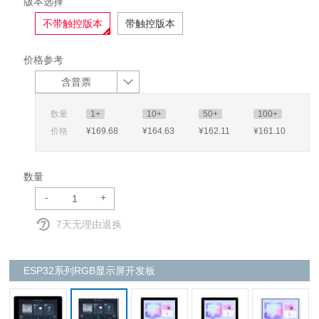
版本选择
不带触控版本
带触控版本
价格参考
含普票
数量
1+
10+
50+
100+
价格
¥169
.68
¥164
.63
¥162
.11
¥161
.10
数量
-
+
7天无理由退换
ESP32系列RGB显示屏开发板