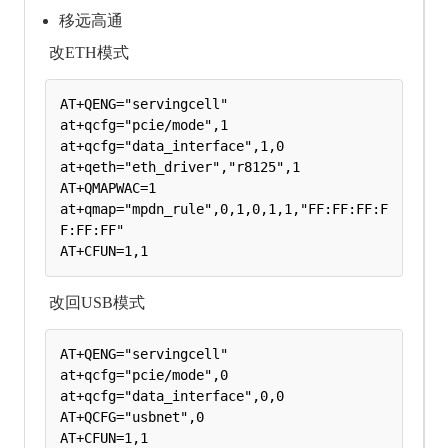
移远高通
改ETH模式
AT+QENG="servingcell"

at+qcfg="pcie/mode",1

at+qcfg="data_interface",1,0

at+qeth="eth_driver","r8125",1

AT+QMAPWAC=1

at+qmap="mpdn_rule",0,1,0,1,1,"FF:FF:FF:F
F:FF:FF"

改回USB模式
AT+QENG="servingcell"

at+qcfg="pcie/mode",0

at+qcfg="data_interface",0,0

AT+QCFG="usbnet",0
