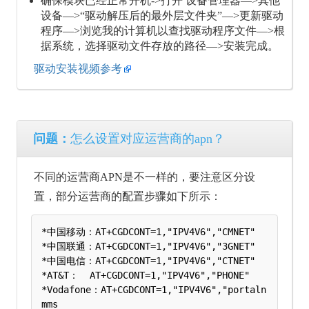
确保模块已经正常开机->打开 设备管理器—>其他
设备—>“驱动解压后的最外层文件夹”—>更新驱动
程序—>浏览我的计算机以查找驱动程序文件—>根
据系统，选择驱动文件存放的路径—>安装完成。
驱动安装视频参考
问题：
怎么设置对应运营商的apn？
不同的运营商APN是不一样的，要注意区分设
置，部分运营商的配置步骤如下所示：
*中国移动：AT+CGDCONT=1,"IPV4V6","CMNET"

*中国联通：AT+CGDCONT=1,"IPV4V6","3GNET" 	

*中国电信：AT+CGDCONT=1,"IPV4V6","CTNET"	

*AT&T：  AT+CGDCONT=1,"IPV4V6","PHONE"

*Vodafone：AT+CGDCONT=1,"IPV4V6","portaln
mms	
