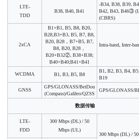
-B34, B38, B39, B4
LTE-
B38, B40, B41
B42, B43, B46③ (
TDD
(CBRS)
B1+B1, B5, B8, B20,
B28,B3+B3, B5, B7, B8,
B20, B28，B7+B5, B7,
2xCA
Intra-band, Inter-ba
B8, B20, B28，
B20+B32②, B38+B38;
B40+B40;B41+B41
B1, B2, B3, B4, B5
WCDMA
B1, B3, B5, B8
B19
GPS/GLONASS/BeiDou
GNSS
GPS/GLONASS/BDS
(Compass)/Galileo/QZSS
数据传输
LTE-
300 Mbps (DL) / 50
FDD
Mbps (UL)
300 Mbps (DL) / 5