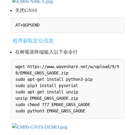
关闭GNSS
程序获取定位信息
在树莓派终端输入以下命令行
wget https://www.waveshare.net/w/upload/9/9
8/EM06E_GNSS_GAODE.zip

sudo apt-get install python3-pip

sudo pip3 install pyserial

sudo apt-get install unzip

unzip EM06E_GNSS_GAODE.zip

sudo chmod 777 EM06E_GNSS_GAODE
