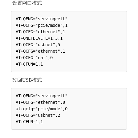
设置网口模式
AT+QENG="servingcell"

AT+QCFG="pcie/mode",1

AT+QCFG="ethernet",1

AT+QNETDEVCTL=1,3,1

AT+QCFG="usbnet",5

AT+QCFG="ethernet",1

AT+QCFG="nat",0

改回USB模式
AT+QENG="servingcell"

AT+QCFG="ethernet",0

at+qcfg="pcie/mode",0

AT+QCFG="usbnet",2
