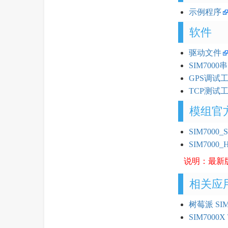
示例程序
软件
驱动文件
SIM700
GPS调试
TCP测试
模组官
SIM7000_S
SIM7000_H
说明：最新
相关应
树莓派 SI
SIM7000