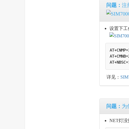
问题：
注
设置下工
AT+CNMP=3
AT+CMNB=2
详见：
SI
问题：
为
NET灯