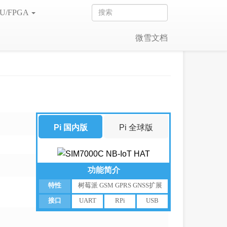
U/FPGA
微雪文档
Pi 国内版
Pi 全球版
功能简介
特性
树莓派 GSM GPRS GNSS扩展
接口
UART
RPi
USB