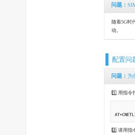
问题：
S
随着5G时
动。
配置问
问题：
为
1️⃣ 用指
2️⃣ 请用