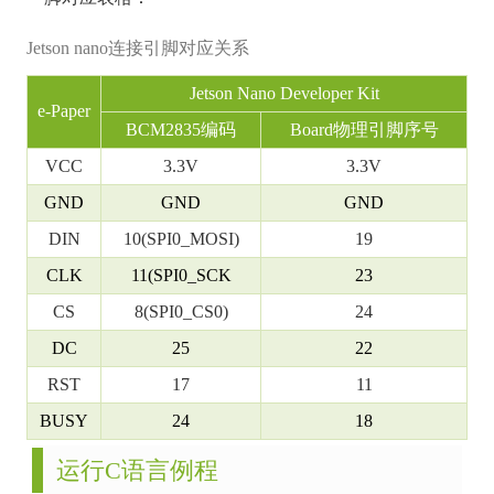
Jetson nano连接引脚对应关系
Jetson Nano Developer Kit
e-Paper
BCM2835编码
Board物理引脚序号
VCC
3.3V
3.3V
GND
GND
GND
DIN
10(SPI0_MOSI)
19
CLK
11(SPI0_SCK
23
CS
8(SPI0_CS0)
24
DC
25
22
RST
17
11
BUSY
24
18
运行C语言例程