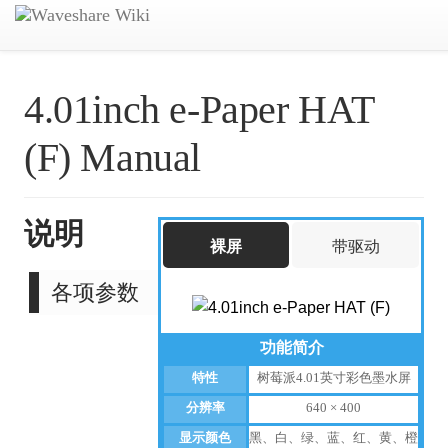
4.01inch e-Paper HAT
(F) Manual
说明
裸屏
带驱动
各项参数
功能简介
特性
树莓派4.01英寸彩色墨水屏
分辨率
640 × 400
显示颜色
黑、白、绿、蓝、红、黄、橙