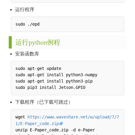
运行程序
运行python例程
安装函数库
sudo apt-get update

sudo apt-get install python3-numpy

sudo apt-get install python3-pip

下载程序（已下载可跳过）
wget 
https://www.waveshare.net/w/upload/7/7
1/E-Paper_code.zip
unzip E-Paper_code.zip -d e-Paper
