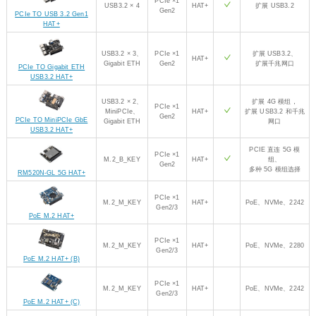
PCIe ×1
USB3.2 × 4
HAT+
扩展 USB3.2
Gen2
PCIe TO USB 3.2 Gen1
HAT+
USB3.2 × 3、
PCIe ×1
扩展 USB3.2、
HAT+
Gigabit ETH
Gen2
扩展千兆网口
PCIe TO Gigabit ETH
USB3.2 HAT+
USB3.2 × 2、
扩展 4G 模组，
PCIe ×1
MiniPCIe、
HAT+
扩展 USB3.2 和千兆
Gen2
PCIe TO MiniPCIe GbE
Gigabit ETH
网口
USB3.2 HAT+
PCIE 直连 5G 模
PCIe ×1
M.2_B_KEY
HAT+
组、
Gen2
多种 5G 模组选择
RM520N-GL 5G HAT+
PCIe ×1
M.2_M_KEY
HAT+
PoE、NVMe、2242
Gen2/3
PoE M.2 HAT+
PCIe ×1
M.2_M_KEY
HAT+
PoE、NVMe、2280
Gen2/3
PoE M.2 HAT+ (B)
PCIe ×1
M.2_M_KEY
HAT+
PoE、NVMe、2242
Gen2/3
PoE M.2 HAT+ (C)