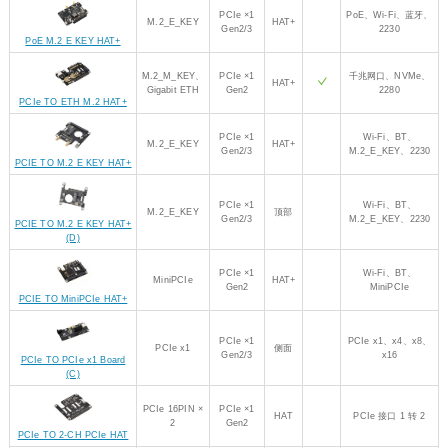
PCIe ×1
PoE、Wi-Fi、蓝牙、
M.2_E_KEY
HAT+
Gen2/3
2230
PoE M.2 E KEY HAT+
M.2_M_KEY、
PCIe ×1
千兆网口、NVMe、
HAT+
Gigabit ETH
Gen2
2280
PCIe TO ETH M.2 HAT+
PCIe ×1
Wi-Fi、BT、
M.2_E_KEY
HAT+
Gen2/3
M.2_E_KEY、2230
PCIE TO M.2 E KEY HAT+
PCIe ×1
Wi-Fi、BT、
M.2_E_KEY
顶部
Gen2/3
M.2_E_KEY、2230
PCIE TO M.2 E KEY HAT+
(D)
PCIe ×1
Wi-Fi、BT、
MiniPCIe
HAT+
Gen2
MiniPCIe
PCIE TO MiniPCIe HAT+
PCIe ×1
PCIe x1、x4、x8、
PCIe x1
侧面
Gen2/3
x16
PCIe TO PCIe x1 Board
(C)
PCIe 16PIN ×
PCIe ×1
HAT
PCIe 接口 1 转 2
2
Gen2
PCIe TO 2-CH PCIe HAT