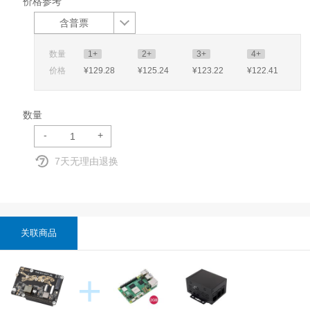
价格参考
含普票
数量
1+
2+
3+
4+
价格
¥129
.28
¥125
.24
¥123
.22
¥122
.41
数量
-
+
7天无理由退换
关联商品
+