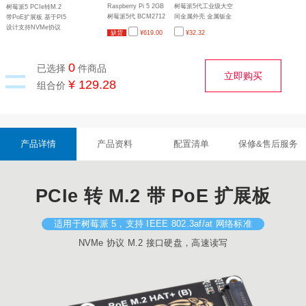
Raspberry Pi 5 2GB
树莓派5代工业级大空
树莓派5 PCIe转M.2
树莓派5代 BCM2712
间金属外壳 金属钣金
带PoE扩展板 基于PI5
处理器 2.4GHz四核
工艺设计 支持安装官
设计支持NVMe协议
缺货
¥
619.00
¥
32.32
64位Arm Cortex-A76
方散热器 Pi 5外壳D型
M.2接口硬盘 高速读
采用Raspberry Pi自
支持导轨和壁挂
写
主研发的I/O控制芯片
=
0
已选择
件商品
RP1
立即购买
¥ 129.28
组合价
产品详情
产品资料
配置清单
保修&售后服务
PCIe 转 M.2 带 PoE 扩展板
适用于树莓派 5，支持 IEEE 802.3af/at 网络标准
NVMe 协议 M.2 接口硬盘，高速读写