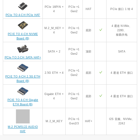
PCIe 16PIN ×
PCIe ×1
HAT
PCIe 接口 1 转 4
4
Gen2
PCIe TO 4-CH PCIe HAT
4 通道 NVMe、
M.2_M_KEY ×
PCIe ×1
底部
2280、
4
Gen2
PCIE TO 4-CH NVME
板载供电
Board (B)
PCIe ×1
SATA × 2
顶部
SATA
Gen2
PCIe TO 2-CH SATA HAT+
PCIe ×1
2.5G ETH × 4
底部
4 通道 ETH 接口
Gen2
PCIE TO 4-CH 2.5G ETH
Board (B)
Gigabit ETH ×
PCIe ×1
底部
4 通道 ETH 接口
4
Gen2
PCIE TO 4-CH Gigabit
ETH Board (B)
PCIe ×1
I2S 音频、NVMe、
M.2_M_KEY
HAT+
Gen2/3
2242
M.2 PCM5122 AUDIO
HAT