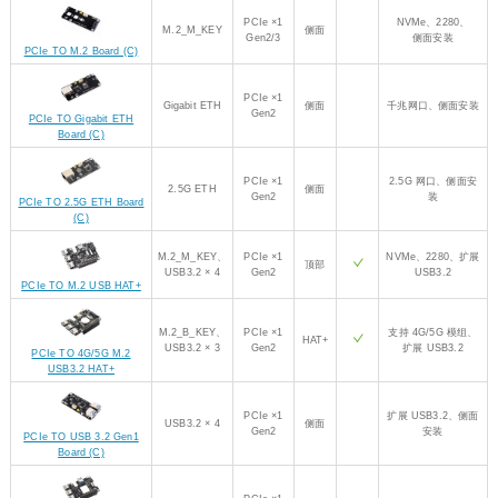
PCIe ×1
NVMe、2280、
M.2_M_KEY
侧面
Gen2/3
侧面安装
PCIe TO M.2 Board (C)
PCIe ×1
Gigabit ETH
侧面
千兆网口、侧面安装
Gen2
PCIe TO Gigabit ETH
Board (C)
PCIe ×1
2.5G 网口、侧面安
2.5G ETH
侧面
Gen2
装
PCIe TO 2.5G ETH Board
(C)
M.2_M_KEY、
PCIe ×1
NVMe、2280、扩展
顶部
USB3.2 × 4
Gen2
USB3.2
PCIe TO M.2 USB HAT+
M.2_B_KEY、
PCIe ×1
支持 4G/5G 模组、
HAT+
USB3.2 × 3
Gen2
扩展 USB3.2
PCIe TO 4G/5G M.2
USB3.2 HAT+
PCIe ×1
扩展 USB3.2、侧面
USB3.2 × 4
侧面
Gen2
安装
PCIe TO USB 3.2 Gen1
Board (C)