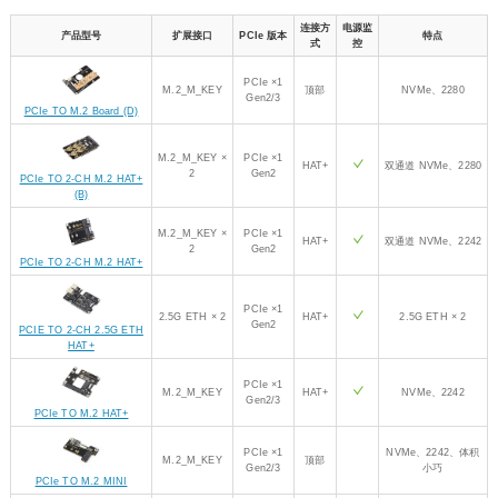
连接方
电源监
产品型号
扩展接口
PCIe 版本
特点
式
控
PCIe ×1
M.2_M_KEY
顶部
NVMe、2280
Gen2/3
PCIe TO M.2 Board (D)
M.2_M_KEY ×
PCIe ×1
HAT+
双通道 NVMe、2280
2
Gen2
PCIe TO 2-CH M.2 HAT+
(B)
M.2_M_KEY ×
PCIe ×1
HAT+
双通道 NVMe、2242
2
Gen2
PCIe TO 2-CH M.2 HAT+
PCIe ×1
2.5G ETH × 2
HAT+
2.5G ETH × 2
Gen2
PCIE TO 2-CH 2.5G ETH
HAT+
PCIe ×1
M.2_M_KEY
HAT+
NVMe、2242
Gen2/3
PCIe TO M.2 HAT+
PCIe ×1
NVMe、2242、体积
M.2_M_KEY
顶部
Gen2/3
小巧
PCIe TO M.2 MINI