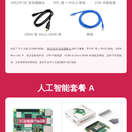
包含了 Pi 5 主板 (1/2/4/8/16GB)、
IMX219-83 双目摄像头
(800 万像素，带 FPC 线 + PH2.0 排线)、64GB
Micro SD 卡、铝合金散热外壳、27W 中规电源、HDMI 转 Micro HDMI 转接线及网线，适用于深度视
觉、立体视觉等应用场景。提供不含 Pi 5 主板的配件包可选择。
人工智能套餐 A