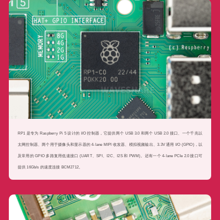
RP1 是专为 Raspberry Pi 5 设计的 I/O 控制器，它提供两个 USB 3.0 和两个 USB 2.0 接口、一个千兆以
太网控制器、两个用于摄像头和显示器的 4-lane MIPI 收发器、模拟视频输出、3.3V 通用 I/O (GPIO)，以
及常用的 GPIO 多路复用低速接口 (UART、SPI、I2C、I2S 和 PWM)。还有一个 4-lane PCIe 2.0 接口可
提供 16Gb/s 的速度连接 BCM2712。