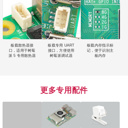
板载散热器接
板载专用 UART
板载内存指示标
口，适用于树莓
接口，方便使用
记，便于识别主
派 5 专用散热器
树莓派调试器
板内存
更多专用配件
散热外壳
散热器
27W USB-C 电
源