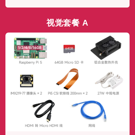
包含了 Pi 5 主板 (1/2/4/8/16GB)、
IMX219-77 摄像头
× 2 (视场角 79.3°，800 万像素，带 Pi 5 CSI 排
线)、64GB Micro SD 卡、铝合金散热外壳、27W 中规电源、HDMI 转 Micro HDMI 转接线及网线，适用
于需要进行画面采集的应用场景。提供不含 Pi 5 主板的配件包可选择。