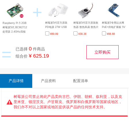
+
树莓派5代官方原装
树莓派5代官方原装散
树莓派5专用以太网
Raspberry Pi 5 2GB
PD电源 27W USB
热器 散热风扇 散热片
PoE+供电扩展板 5V
树莓派5代 BCM2712
Type-C接口 白色美规
主动散热 带导热贴
5A性能稳定支持
处理器 2.4GHz四核
¥
89.89
¥
38.38
¥
88.88
(US)
802.3af/at网络标准
64位Arm Cortex-A76
采用Raspberry Pi自
主研发的I/O控制芯片
=
0
已选择
件商品
RP1
立即购买
¥ 625.19
组合价
产品详情
产品资料
配置清单
树莓派公司禁止将此产品卖向古巴、伊朗、朝鲜、叙利亚，以及克
里米亚、顿涅茨克、卢甘斯克、俄罗斯和白俄罗斯等国家或地区，
我们亦不对以上国家或地区提供该产品的任何技术支持。