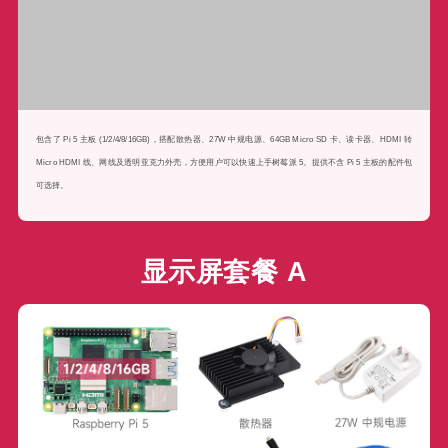
包含了 Pi 5 主板 (1/2/4/8/16GB)，搭配散热器、27W 中规电源、64GB Micro SD 卡、读卡器、HDMI 转
Micro HDMI 线、网线及透明亚克力外壳，方便用户可以快速上手树莓派 5。提供不含 Pi 5 主板的配件包
可选择。
显示屏套餐 A