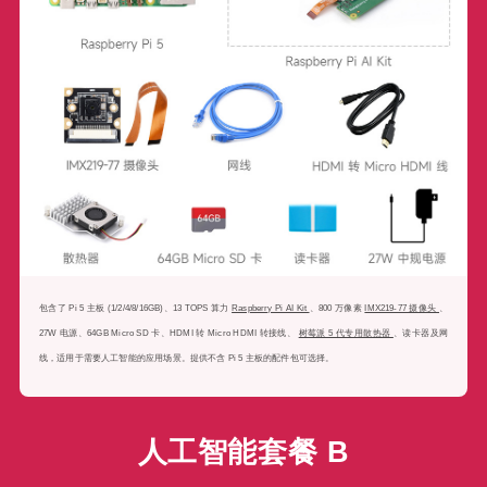
包含了 Pi 5 主板 (1/2/4/8/16GB)、13 TOPS 算力
Raspberry Pi AI Kit
、800 万像素
IMX219-77 摄像头
、
27W 电源、64GB Micro SD 卡、HDMI 转 Micro HDMI 转接线、
树莓派 5 代专用散热器
、读卡器及网
线，适用于需要人工智能的应用场景。提供不含 Pi 5 主板的配件包可选择。
人工智能套餐 B