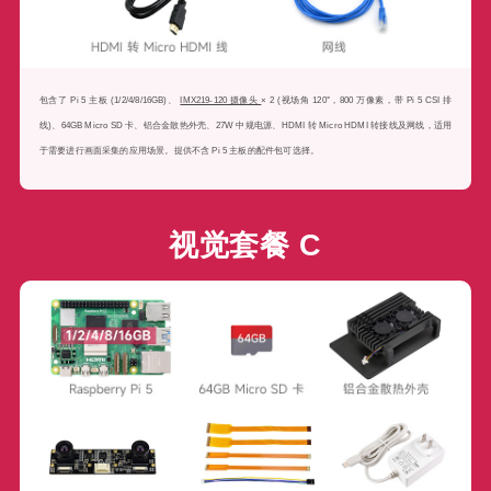
包含了 Pi 5 主板 (1/2/4/8/16GB)、
IMX219-120 摄像头
× 2 (视场角 120°，800 万像素，带 Pi 5 CSI 排
线)、64GB Micro SD 卡、铝合金散热外壳、27W 中规电源、HDMI 转 Micro HDMI 转接线及网线，适用
于需要进行画面采集的应用场景。提供不含 Pi 5 主板的配件包可选择。
视觉套餐 C