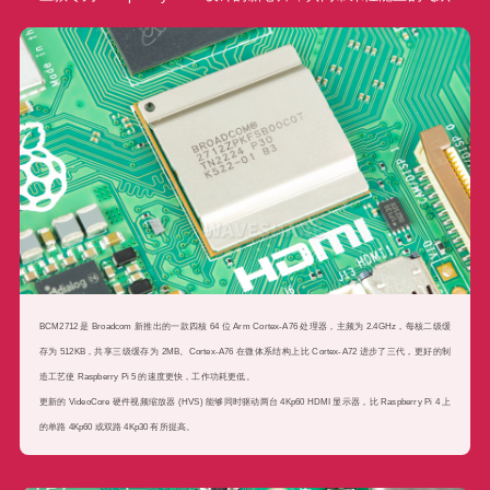
BCM2712 是 Broadcom 新推出的一款四核 64 位 Arm Cortex-A76 处理器，主频为 2.4GHz，每核二级缓
存为 512KB，共享三级缓存为 2MB。Cortex-A76 在微体系结构上比 Cortex-A72 进步了三代，更好的制
造工艺使 Raspberry Pi 5 的速度更快，工作功耗更低。
更新的 VideoCore 硬件视频缩放器 (HVS) 能够同时驱动两台 4Kp60 HDMI 显示器，比 Raspberry Pi 4 上
的单路 4Kp60 或双路 4Kp30 有所提高。