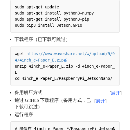
sudo apt-get update

sudo apt-get install python3-numpy

sudo apt-get install python3-pip

下载程序（已下载可跳过）
wget 
https://www.waveshare.net/w/upload/9/9
4/4inch_e-Paper_E.zip
unzip 4inch_e-Paper_E.zip -d 4inch_e-Paper_
E

备用解压方式
展开
通过 GitHub 下载程序（备用方式，已
展开
下载可跳过）
运行程序
# 确保在 4inch_e-Paper_E/RaspberryPi_JetsonN