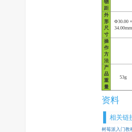
物
距
外
形
Φ30.00 
尺
34.00mm
寸
操
作
方
法
产
品
53g
重
量
资料
相关链
树莓派入门教