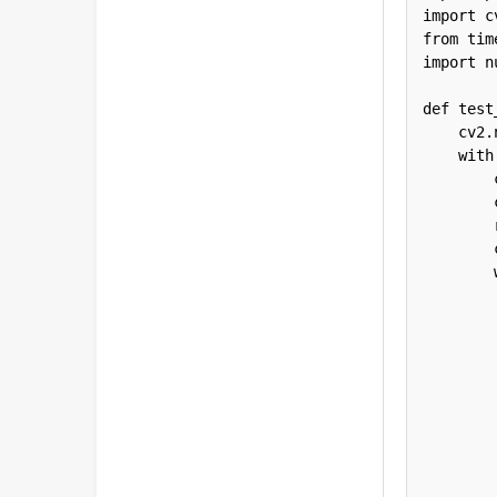
import cv
from tim
import n
def test
    cv2.namedWindow("img",0)

    with picamera.PiCamera() as camera:

        camera.resolution = (1920, 1080)

        camera.awb_mode = 'off'

        rg, bg = (1.8, 1.4)

        camera.awb_gains = (rg, bg)

        with picamera.array.PiRGBArray(camera) as output:

            for foo in camera.capture_continuous(output, 'rg
                img = cv2.cvtColor(
                cv2.
                
                cv2.imw
                r, g, b = (np.mean(outp
                if
            
           