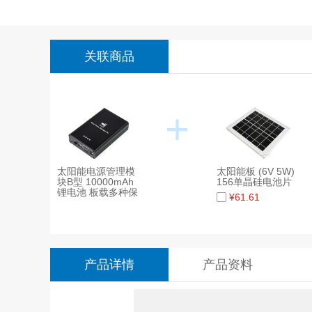
关联商品
+
太阳能电源管理模
太阳能板 (6V 5W)
块B型 10000mAh
156单晶硅电池片
锂电池 板载多种保
¥
61.61
护电路
产品详情
产品资料