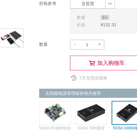
价格参考
含普票
数量
1+
价格
¥132
.31
-
+
数量
加入购物车
7天无理由退换
太阳能电源管理模块相关推荐
5V/3A (可选带电池)
5V/3A 7800毫安
5V/3A 1000