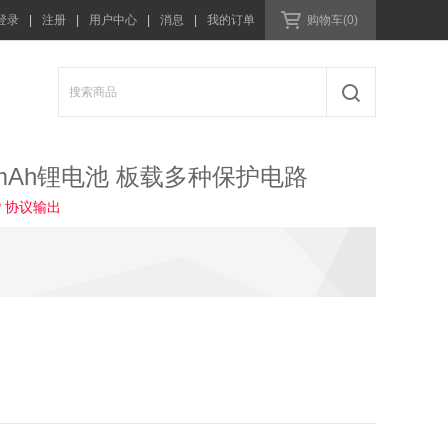
登录
|
注册
|
用户中心
|
消息
|
我的订单
购物车(0)
0mAh锂电池 板载多种保护电路
CP 协议输出