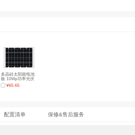
多晶硅太阳能电池
板 10Wp功率光伏
板发电板
¥
65.65
配置清单
保修&售后服务