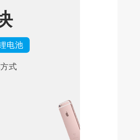
块
 锂电池
电方式