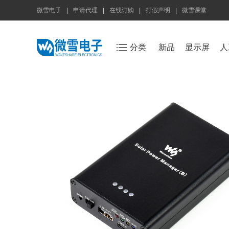
微雪电子
|
申请代理
|
在线订购
|
打假声明
|
微雪课堂
分类
新品
显示屏
人