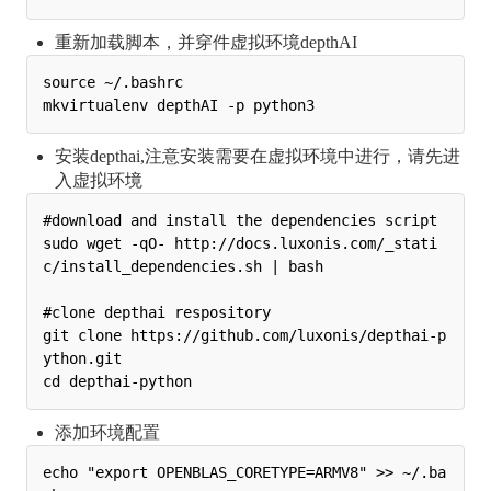
重新加载脚本，并穿件虚拟环境depthAI
source ~/.bashrc

安装depthai,注意安装需要在虚拟环境中进行，请先进
入虚拟环境
#download and install the dependencies script

sudo wget -qO- http://docs.luxonis.com/_stati
c/install_dependencies.sh | bash

#clone depthai respository

git clone https://github.com/luxonis/depthai-p
ython.git

添加环境配置
echo "export OPENBLAS_CORETYPE=ARMV8" >> ~/.ba