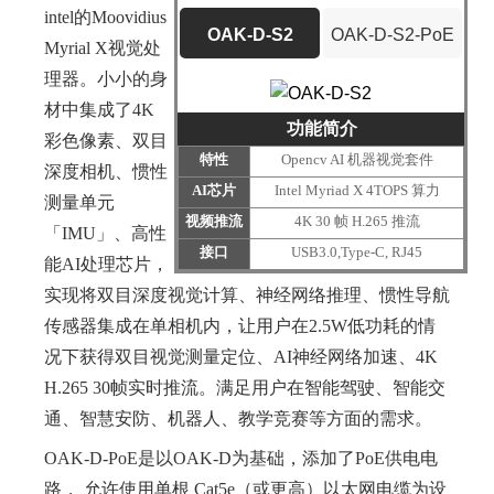
intel的Moovidius
OAK-D-S2
OAK-D-S2-PoE
Myrial X视觉处
理器。小小的身
材中集成了4K
功能简介
彩色像素、双目
特性
Opencv AI 机器视觉套件
深度相机、惯性
AI芯片
Intel Myriad X 4TOPS 算力
测量单元
视频推流
4K 30 帧 H.265 推流
「IMU」、高性
接口
USB3.0,Type-C, RJ45
能AI处理芯片，
实现将双目深度视觉计算、神经网络推理、惯性导航
传感器集成在单相机内，让用户在2.5W低功耗的情
况下获得双目视觉测量定位、AI神经网络加速、4K
H.265 30帧实时推流。满足用户在智能驾驶、智能交
通、智慧安防、机器人、教学竞赛等方面的需求。
OAK-D-PoE是以OAK-D为基础，添加了PoE供电电
路， 允许使用单根 Cat5e（或更高）以太网电缆为设