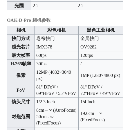
光圈
2.2
2.2
OAK-D-Pro 相机参数
相机
彩色相机
黑色工业相机
快门方式
卷帘快门
全局快门
感光芯片
IMX378
OV9282
最大帧率
60fps
120fps
H.265帧率
30fps
/
12MP (4032×3040
像素
1MP (1280×4800 px)
px)
81° DFoV /
81° DFoV /
FoV
69°HFoV / 55°VFoV
72°HFoV / 49°VFoV
镜头尺寸
1/2.3 Inch
1/4 Inch
8cm – ∞ (AutoFocus)
19.6cm – ∞
对焦范围
50cm - ∞
(FixedFocus)
(FixedFocus)