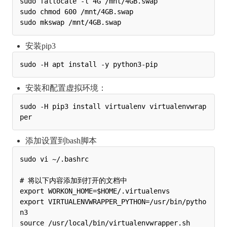
sudo fallocate -l 4G /mnt/4GB.swap

sudo chmod 600 /mnt/4GB.swap

安装pip3
安装和配置虚拟环境：
sudo -H pip3 install virtualenv virtualenvwrap
添加设置到bash脚本
sudo vi ~/.bashrc

# 将以下内容添加到打开的文档中

export WORKON_HOME=$HOME/.virtualenvs

export VIRTUALENVWRAPPER_PYTHON=/usr/bin/pytho
n3
