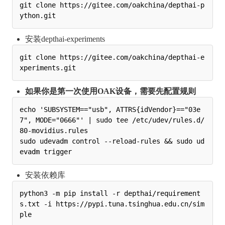
git clone https://gitee.com/oakchina/depthai-p
安装depthai-experiments
git clone https://gitee.com/oakchina/depthai-e
如果你是第一次使用OAK设备，需要先配置规则
echo 'SUBSYSTEM=="usb", ATTRS{idVendor}=="03e
7", MODE="0666"' | sudo tee /etc/udev/rules.d/
80-movidius.rules

sudo udevadm control --reload-rules && sudo ud
安装依赖库
python3 -m pip install -r depthai/requirement
s.txt -i https://pypi.tuna.tsinghua.edu.cn/sim