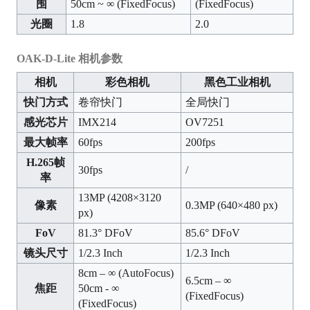
围
50cm ~ ∞ (FixedFocus)
(FixedFocus)
光圈
1.8
2.0
OAK-D-Lite 相机参数
相机
彩色相机
黑色工业相机
快门方式
卷帘快门
全局快门
感光芯片
IMX214
OV7251
最大帧率
60fps
200fps
H.265帧
30fps
/
率
13MP (4208×3120
像素
0.3MP (640×480 px)
px)
FoV
81.3° DFoV
85.6° DFoV
镜头尺寸
1/2.3 Inch
1/2.3 Inch
8cm – ∞ (AutoFocus)
6.5cm – ∞
焦距
50cm - ∞
(FixedFocus)
(FixedFocus)