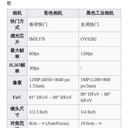
数
相机
彩色相机
黑色工业相机
快门方
卷帘快门
全局快门
式
感光芯
IMX378
OV9282
片
最大帧
60fps
120fps
率
H.265帧
30fps
/
率
12MP (4056×3040 px/
1MP (1280×800
像素
1.55um)
px/3um)
89° DFoV – 80°
FoV
81° DFoV – 69° HFoV
HFoV
镜头尺
1/2.3 Inch
1/4 Inch
寸
对焦范
8cm – ∞ (AutoFocus)
19.6cm – ∞