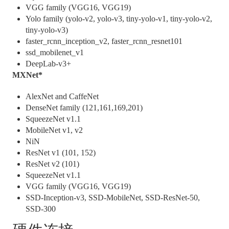
VGG family (VGG16, VGG19)
Yolo family (yolo-v2, yolo-v3, tiny-yolo-v1, tiny-yolo-v2,
tiny-yolo-v3)
faster_rcnn_inception_v2, faster_rcnn_resnet101
ssd_mobilenet_v1
DeepLab-v3+
MXNet*
AlexNet and CaffeNet
DenseNet family (121,161,169,201)
SqueezeNet v1.1
MobileNet v1, v2
NiN
ResNet v1 (101, 152)
ResNet v2 (101)
SqueezeNet v1.1
VGG family (VGG16, VGG19)
SSD-Inception-v3, SSD-MobileNet, SSD-ResNet-50,
SSD-300