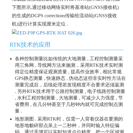
下图所示,通过移动网络实时将基准站(GNSS接收机)
的生成的DGPS corrections传输给流动站(GNSS接收
机)进行计算实现厘米定位 .
RTK技术的应用
各种控制测量比如传统的大地测量 , 工程控制测量采
用三角网 , 导线网方法来施测，采用RTK技术实时测
得定位精度保证观测质量 , 提高作业效率 , 相比常规
GPS静态测量 , 快速静态 , 伪动态这些非实时性方法在
测量完成后，后续处理若发现精度不合要求还须返测
. 另外RTK技术用于公路控制测量 , 电子线路控制测量
, 水利工程控制测量 , 大地测量 , 可减少人力强度 , 节
省费用 , 在几分钟甚至于几秒钟内就可完成控制点测
量 .
地形测图 . 采用RTK时，仅需一人背着仪器在要测的
地形地貌碎部点呆上一二秒种，并同时输入特征编
码，通过手簿可以实时知道点位精度，把一个区域测