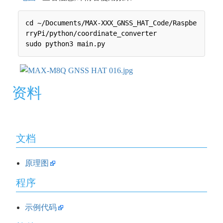
cd ~/Documents/MAX-XXX_GNSS_HAT_Code/Raspbe
rryPi/python/coordinate_converter

资料
文档
原理图
程序
示例代码