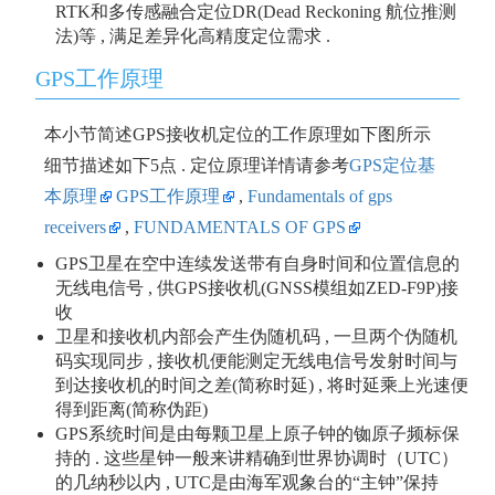
RTK和多传感融合定位DR(Dead Reckoning 航位推测
法)等 , 满足差异化高精度定位需求 .
GPS工作原理
本小节简述GPS接收机定位的工作原理如下图所示
细节描述如下5点 . 定位原理详情请参考
GPS定位基
本原理
GPS工作原理
,
Fundamentals of gps
receivers
,
FUNDAMENTALS OF GPS
GPS卫星在空中连续发送带有自身时间和位置信息的
无线电信号 , 供GPS接收机(GNSS模组如ZED-F9P)接
收
卫星和接收机内部会产生伪随机码 , 一旦两个伪随机
码实现同步 , 接收机便能测定无线电信号发射时间与
到达接收机的时间之差(简称时延) , 将时延乘上光速便
得到距离(简称伪距)
GPS系统时间是由每颗卫星上原子钟的铷原子频标保
持的 . 这些星钟一般来讲精确到世界协调时（UTC）
的几纳秒以内 , UTC是由海军观象台的“主钟”保持