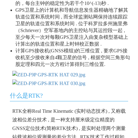
的，每台主钟的稳定性为若干个10^(-13)秒 .
GPS卫星上的计算机和导航信息发生器精确地了解其
轨道位置和系统时间 , 而全球监测站网保持连续跟踪
卫星的轨道位置和系统时间 . 位于科罗拉多州施里弗
（Schriever）空军基地内的主控站与其运控段一起 ,
至少每天一次对每颗GPS卫星注入由复杂模型基础上
计算出的轨道位置和星上时钟校正数据 .
计算GPS接收机(GNSS模组)的三维位置 , 要求GPS接
收机至少接收来自4颗卫星的信号 , 根据空间三角形勾
股定理和四元一次方程计算得到三维位置.
什么是RTK?
RTK全称Real Time Kinematic (实时动态技术) , 又称载
波相位差分技术 , 是一种支持厘米级定位精度的
GNSS定位技术(简称RTK技术) , 是实时处理两个测量
站载波相位观测量的差分方法 , RTK技术工作过程如