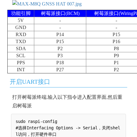
功能引脚
树莓派接口(BCM)
树莓派接口(WiringPi
5V
-
-
GND
-
-
RXD
P14
P15
TXD
P15
P16
SDA
P2
P8
SCL
P3
P9
PPS
P18
P1
INT
P27
P2
开启UART接口
打开树莓派终端,输入以下指令进入配置界面,然后重
启树莓派
sudo raspi-config

#选择Interfacing Options -> Serial，关闭shel
l访问，打开硬件串口
