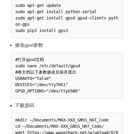
sudo apt-get update

sudo apt-get install python-serial

sudo apt-get install gpsd gpsd-clients pyth
on-gps

修改gpsd参数
#打开gpsd文档

sudo nano /etc/default/gpsd

#将文档以下参数修改后保存退出

USBAUTO="false"

DEVICES="/dev/ttyTHS1"

下载源码
mkdir ~/Documents/MAX-XXX_GNSS_HAT_Code

cd ~/Documents/MAX-XXX_GNSS_HAT_Code/

wget https://www.waveshare.net/w/upload/0/0