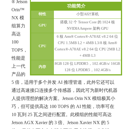
® Jetson
功能简介
Orin™
特性
小型AI计算机
NX 模
搭载 32 个 Tensor Core 的 1024 核
组算力
GPU
NVIDIA Ampere 架构 GPU
高达
6 核 Arm® Cortex®-A78AE v8.2 64 位
100
CPU 1.5MB L2 + 4MB L3/8 核 Arm®
CPU
Cortex®-A78AE v8.2 64 位 CPU 2MB L2
TOPS，
+ 4MB L3
性能是
8GB 128 位 LPDDR5，102.4GB/s/ 16GB
上一代
内存
128 位 LPDDR5，102.4GB/s
产品的
5 倍，适用于多个并发 AI 推理管道，此外它还可以
通过高速接口连接多个传感器，因此可为新时代机器
人提供理想的解决方案。Jetson Orin NX 模组极其小
巧，但可提供高达 100 TOPS 的 AI 性能，功率可在
10 瓦到 25 瓦之间进行配置。此模组的性能可高达
Jetson AGX Xavier 的 3 倍、Jetson Xavier NX 的 5