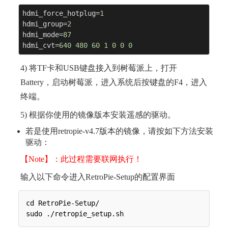
hdmi_force_hotplug=
1
hdmi_group=
2
hdmi_mode=
87
hdmi_cvt=
640
480
60
1
0
0
0
4) 将TF卡和USB键盘接入到树莓派上，打开
Battery，启动树莓派，进入系统后按键盘的F4，进入
终端。
5) 根据你使用的镜像版本安装遥感的驱动。
若是使用retropie-v4.7版本的镜像，请按如下方法安装
驱动：
【Note】：此过程需要联网执行！
输入以下命令进入RetroPie-Setup的配置界面
cd RetroPie-Setup/
