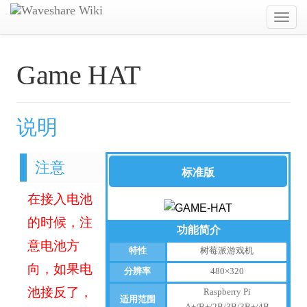
Toggl
navig
Game HAT
说明
注意
标准版
在接入电池
的时候，注
功能简介
意电池方
特性
树莓派游戏机
向，如果电
分辨率
480×320
池接反了，
Raspberry Pi
适用范围
A+/B+/2B/3B/3B+/4B