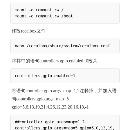
mount -o remount,rw /

修改recalbox文件
将其中的语句controllers.gpio.enabled=0改为
将语句controller.gpio.args=map=1,2注释掉，并加入语
句controllers.gpio.args=map=5
gpio=5,6,13,19,21,4,26,12,23,20,16,18,-1
##controller.gpio.args=map=1,2

controllers.gpio.args=map=5 gpio=5,6,13,19,