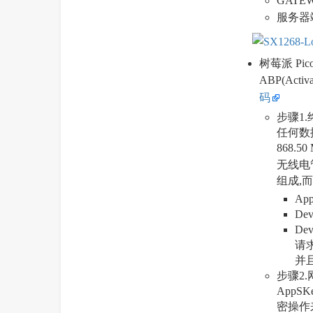
GAT
服务器
树莓派 Pico
ABP(Act
码
步骤1.
任何数据
868.
无线电
组成,而
Ap
De
De
请求
并
步骤2.
AppS
密操作来加