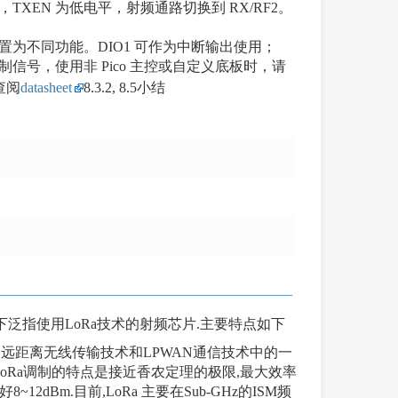
，TXEN 为低电平，射频通路切换到 RX/RF2。
 寄存器配置为不同功能。DIO1 可作为中断输出使用；
控制信号，使用非 Pico 主控或自定义底板时，请
查阅
datasheet
8.3.2, 8.5小结
情况下泛指使用LoRa技术的射频芯片.主要特点如下
 技术,是远距离无线传输技术和LPWAN通信技术中的一
,但LoRa调制的特点是接近香农定理的极限,最大效率
2dBm.目前,LoRa 主要在Sub-GHz的ISM频