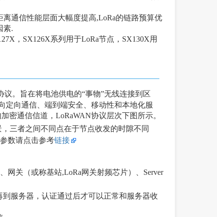
离通信性能层面大幅度提高,LoRa的链路预算优
素.
27X，SX126X系列用于LoRa节点，SX130X用
放协议。旨在将电池供电的“事物”无线连接到区
如双向定向通信、端到端安全、移动性和本地化服
密通信信道，LoRaWAN协议层次下图所示。
应用场景，三者之间不同点在于节点收发的时隙不同
地区参数请点击参考
链接
关（或称基站,LoRa网关射频芯片）、Server
关）再到服务器，认证通过后才可以正常和服务器收