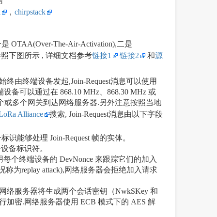
信
k
，
chirpstack
AA(Over-The-Air-Activation),二是
 入网过程参照下图所示 , 详细文档参考
链接1
链接2
和
源
终由终端设备发起,Join-Request消息可以使用
过在 868.10 MHz、868.30 MHz 或
est消息通过一个或多个网关到达网络服务器.另外注意按照当地
LoRa Alliance
搜索, Join-Request消息由以下字段
标识能够处理 Join-Request 帧的实体。
局唯一设备标识符。
用每个终端设备的 DevNonce 来跟踪它们的加入
replay attack),网络服务器会拒绝加入请求
入网络,网络服务器将生成两个会话密钥（NwkSKey 和
本身进行加密.网络服务器使用 ECB 模式下的 AES 解