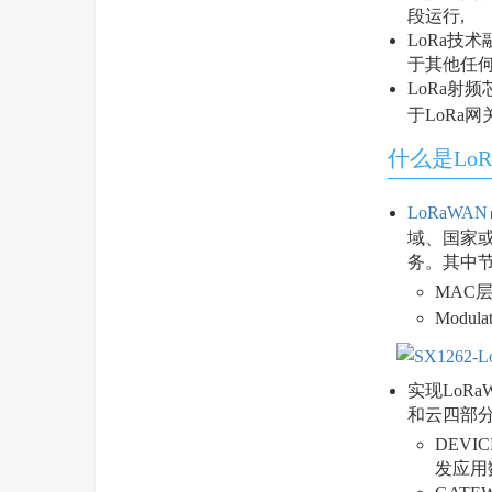
段运行,
LoRa技
于其他任何
LoRa射频
于LoRa
什么是LoR
LoRaWAN
域、国家或
务。其中节
MAC
Modu
实现LoR
和云四部
DEV
发应用