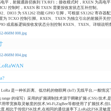
为高电平，射频通路切换到 TX/RF1；接收模式时，RXEN 为高电平
MCU 控制时，RXEN 和 TXEN 需要按收发状态互补控制。
IO2、DIO3 为 SX1262 功能 GPIO 引脚，可根据 SX1262
可配置为 TCXO 控制引脚。RXEN、TXEN 为独立引出的射频开关
 GPIO 或底板逻辑按收发状态分别控制 RXEN、TXEN。详细说明
寸
LoRaWAN
a?
 LoRa 是一种长距离、低功耗的物联网 (IoT) 无线平台,一般
ong range 的缩写）采用的扩频调制技术源于啁啾扩频 (CSS)
术用带宽换取灵敏度的技术,Wi-Fi,ZigBee等都使用了扩频技术
.相比于传统FSK技术,在相同的通信速率下,LoRa比FSK灵敏度好8~1