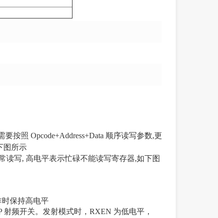
需要按照 Opcode+Address+Data 顺序读写参数,更
信如下图所示
闲可正常读写, 高电平表示忙碌不能读写寄存器,如下图
 工作时保持高电平
3SP 射频开关。发射模式时，RXEN 为低电平，