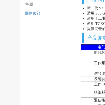
售后
新一代 SX
适用 Sub
回到顶部
适用于工
使用 TC
提供完善的配
产品参
电
射频
工作
信号
发射
工作
模组
通信