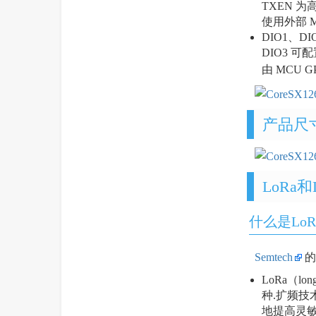
TXEN 
使用外部 
DIO1、D
DIO3 
由 MCU
产品尺
LoRa和
什么是LoR
Semtech
的
LoRa（l
种.扩频技
地提高灵敏度