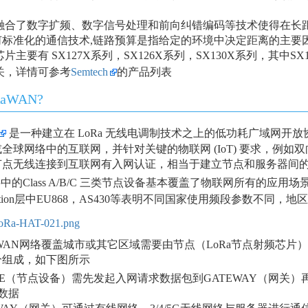
术融合了数字扩频、数字信号处理和前向纠错编码等技术使得在长距
标准化的通信技术,链路预算是指给定的环境中决定距离的主要因
芯片主要有 SX127X系列，SX126X系列，SX130X系列，其中SX1
网关，详情可参考
Semtech
的产品列表
aWAN?
是一种建立在 LoRa 无线电调制技术之上的低功耗广域网开
全球网络中的互联网，并针对关键的物联网 (IoT) 要求，例
点无线连接到互联网有入网认证，相当于建立节点和服务器间的加
层中的Class A/B/C 三类节点设备基本覆盖了物联网所有的
lation层中EU868，AS430等表明不同国家使用频段参数不同，
aWAN网络覆盖城市或其它区域需要由节点（LoRa节点射频芯片）、网
分组成，如下图所示
ICE（节点设备）需先发起入网请求数据包到GATEWAY（网
数据