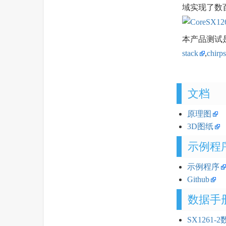
域实现了数百
本产品测试
stack
,
chirp
文档
原理图
3D图纸
示例程
示例程序
Github
数据手
SX1261-