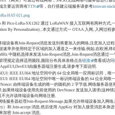
EWAY（网关）可通过有线网络，3/4/5G无线网络与服务器进行通
端主要运营商有
TTN
等，自行搭建云端服务请参考
lorawan-stac
 和 Pico-LoRa-SX1262 通过 LoRaWAN 接入互联网有两种方式,一是 OT
ivation By Personalization) , 本文通过方式一 OTAA 入网,
终端设备将Join-Request消息发送到将要加入的网络,注意加入过程始
速率并使用特定于区域的加入通道之一来传输.例如,在欧洲,终端设备可以通
50 MHz 中随机选择来发送Join-Request消息.Join-Requ
管理规定选择适用频段,频段分布具体表格点击
链接
查看或访问
AppEUI,DevEUI由服务器端注册生成,请参考下面说明.
pEUI: IEEE EUI64 地址空间中的 64 位全局唯一应用标识符，唯一
vEUI: IEEE EUI64 地址空间中唯一标识终端设备的 64 位全
vNonce: 由终端设备生成的唯一的随机的 2 字节值.网络服务器使
.如果终端设备使用先前使用的 DevNonce 发送加入请求(这种情况称为
且不允许该终端设备向网络注册.
网络服务器处理Join-Request-Message.如果允许终端设备加
Key）和 Join-accept 消息.然后使用 AppKey 对加入接受消息
密 Join-accept 消息.