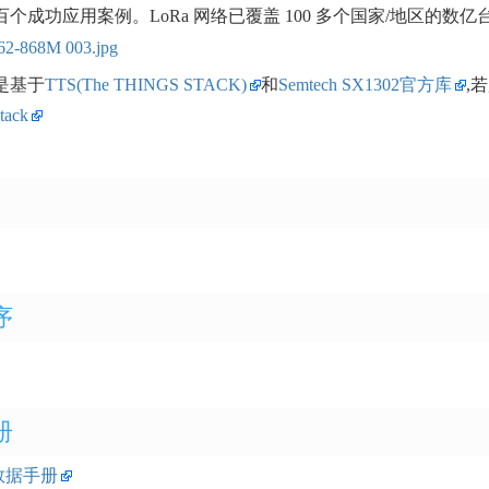
个成功应用案例。LoRa 网络已覆盖 100 多个国家/地区的
是基于
TTS(The THINGS STACK)
和
Semtech SX1302官方库
,
stack
序
册
2数据手册