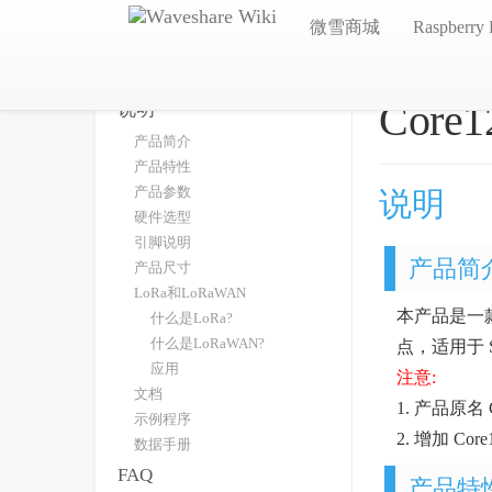
微雪商城
Raspberry 
Core1
说明
产品简介
产品特性
产品参数
说明
硬件选型
引脚说明
产品简
产品尺寸
LoRa和LoRaWAN
本产品是一款
什么是LoRa?
什么是LoRaWAN?
点，适用于 S
应用
注意:
文档
1. 产品原名 C
示例程序
2. 增加 Cor
数据手册
FAQ
产品特