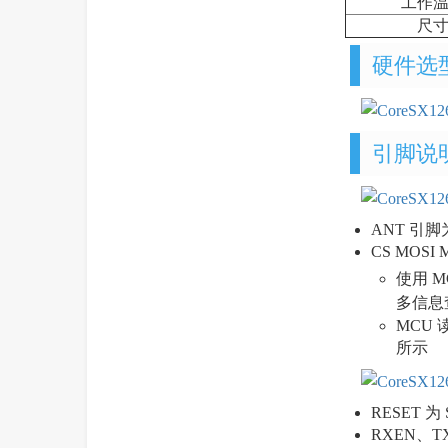
工作
尺
硬件选
引脚说
ANT 引
CS MOSI 
使用 MC
多信息
MCU 
所示
RESET 
RXEN、T