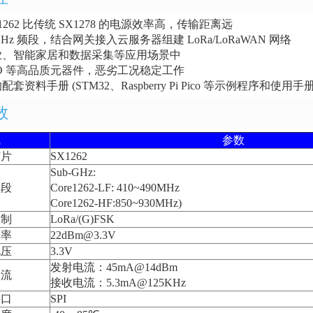
1262 比传统 SX1278 的电源效率高，传输距离远
-GHz 频段，结合网关接入云服务器组建 LoRa/LoRaWAN 网络
业、智能家居和数据采集等应用场景中
XO 等高品质元器件，恶劣工况稳定工作
套资料手册 (STM32、Raspberry Pi Pico 等示例程序和使用手
数
气
参数
芯片
SX1262
Sub-GHz:
频段
Core1262-LF: 410~490MHz
Core1262-HF:850~930MHz)
调制
LoRa/(G)FSK
功率
22dBm@3.3V
电压
3.3V
发射电流：45mA@14dBm
耗流
接收电流：5.3mA@125KHz
接口
SPI