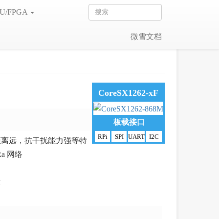
U/FPGA
微雪文档
CoreSX1262-xF
板载接口
RPi
SPI
UART
I2C
信距离远，抗干扰能力强等特
a 网络
段