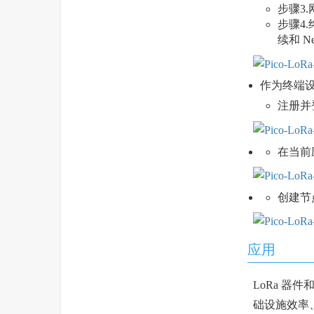
步骤3
步骤4.
续和 Ne
作为终端设
注册并
在当前
创建节点
应用
LoRa 器
础设施效率、