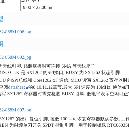
温度
-40 ~ 85℃
寸
19.00 × 22.00mm
型
明
脚为天线引脚, 贴装底板时可连接 SMA 等天线座子
MISO CLK 是 SX1262 的SPI接口, BUSY 为 SX1262 状态引脚
U 的SPI总线和 Core1262-xF 通信, MCU 读写 SX1262 寄存器时
查阅
datasheet
的8,10,11,12章节,最大 SPI 速度为 18MHz, 通
读写 SX1262 寄存器时需先检测 BUSY 引脚, 低电平表示空
为 SX1262 的出厂复位引脚, 拉低 100us 可恢复寄存器默认参数,
XEN 为射频单刀开关 SPDT 控制引脚，用于控制板载 RTC660