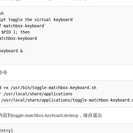
h

ipt toggle the virtual keyboard

f matchbox-keyboard`

 $PID ]; then

atchbox-keyboard

eyboard &

下命令
d +x /usr/bin/toggle-matchbox-keyboard.sh

r /usr/local/share/applications

到toggle-matchbox-keyboard.desktop，保存退出
ntry]
