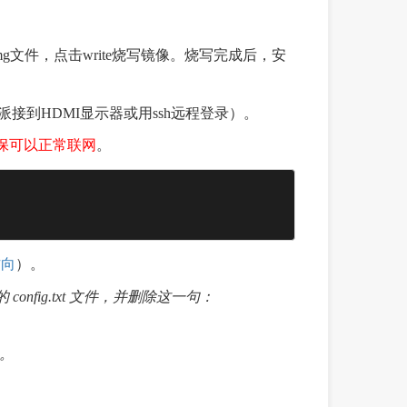
mg文件，点击write烧写镜像。烧写完成后，安
接到HDMI显示器或用ssh远程登录）。
保可以正常联网
。
方向
）。
config.txt 文件，并删除这一句：
动。