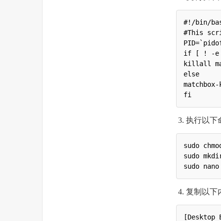
#!/bin/bas
#This scr
PID=`pido
if [ ! -e
killall m
else

matchbox-k
3. 执行以
sudo chmo
sudo mkdi
4. 复制以下内容
[Desktop E