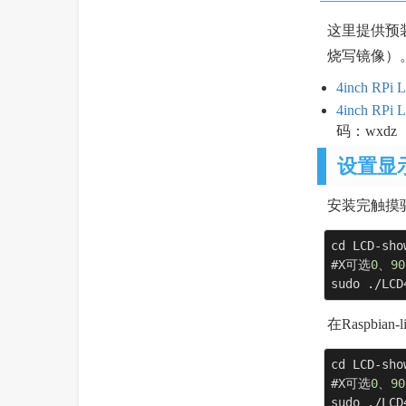
这里提供预
烧写镜像）
4inch RPi 
4inch RP
码：wxdz
设置显
安装完触摸
cd LCD-show
#X可选
0
、
90
sudo ./LCD
在Raspbia
cd LCD-show
#X可选
0
、
90
sudo ./LCD