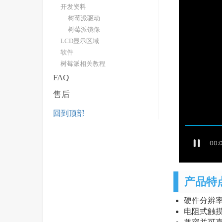
开发资料
树莓派驱动
树莓派镜像
LCD显示区域
软件
树莓派相关教程
FAQ
售后
回到顶部
产品特
硬件分辨率为
电阻式触