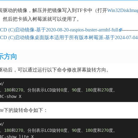
装驱动的镜像，解压并把镜像写入到TF卡中（打开
Win32DiskImag
。然后把卡插入树莓派就可以使用了。
LCD (C)启动镜像-基于2020-08-20-raspios-buster-armhf-full
------
i LCD (C)启动镜像桌面版本适用于所有版本树莓派-基于2024-07-04-raspios
示方向
驱动后，可以通过运行以下命令修改屏幕旋转方向。
/

、
180
和
270
。分别表示LCD旋转
0
度、
90
度、
180
度和
270
度。

4C-show X
n-lite下的旋转命令如下：
/

、
180
和
270
。分别表示LCD旋转
0
度、
90
度、
180
度和
270
度。

4C-show lite X