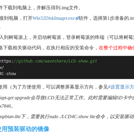
文件下载到电脑上，并解压得到.img文件。
卡连接到电脑，打开
Win32DiskImager.exe
软件，选择第1步准备的.i
。
卡接入到树莓派上，并启动树莓派，登录树莓派的终端（可以将树莓派
过网络下载相关驱动代码，在执行相应的安装命令，
在整个过程中确
https:
//github.com/waveshare/LCD-show.git
/

4C-show
使用（为了方便使用，可以调整屏幕显示方向，参见
#设置显示
pt-get upgrade会导致LCD无法正常工作。此时需要编辑SD卡中的 
ds7846。
pbian-lite下，需要执行sudo ./LCD4C-show lite命令，以安装驱
使用预装驱动的镜像