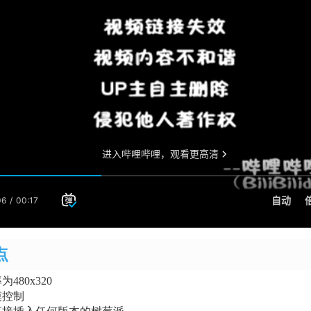
点
480x320
摸控制