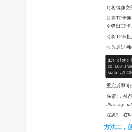
1) 将镜像
2) 将TF
全弹出TF卡
3) 将TF
4) 先通
git clone 
cd LCD-show
sudo ./LCD
重启后即可
注意1：执行a
dtoverlay=a
注意2：在Ras
方法二，