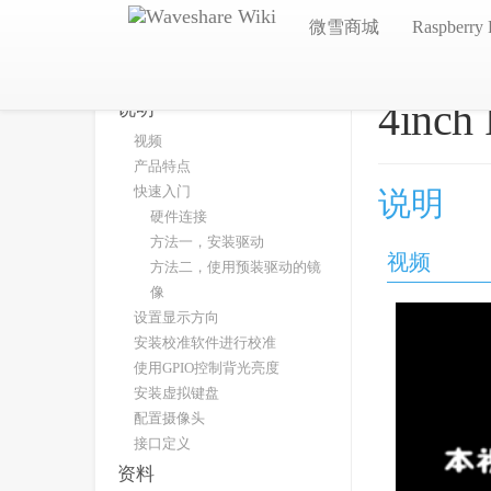
微雪商城
Raspberry 
4inch
说明
视频
产品特点
快速入门
说明
硬件连接
方法一，安装驱动
视频
方法二，使用预装驱动的镜
像
设置显示方向
安装校准软件进行校准
使用GPIO控制背光亮度
安装虚拟键盘
配置摄像头
接口定义
资料