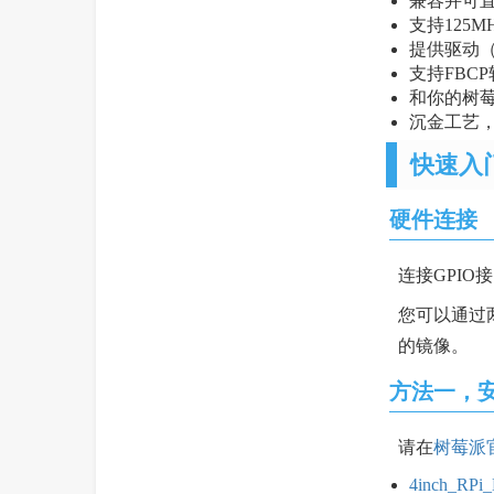
兼容并可
支持125
提供驱动（支持R
支持FBC
和你的树
沉金工艺
快速入
硬件连接
连接GPIO
您可以通过两种
的镜像。
方法一，
请在
树莓派
4inch_RPi