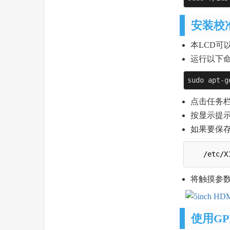
安装校
本LCD可以通
运行以下
sudo apt-g
点击任务栏的Me
按显示提
如果要保存这
将触摸参数（
使用G