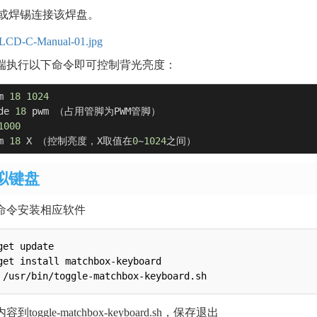
阻或焊锡连接该焊盘。
端执行以下命令即可控制背光亮度：
m 
18
1024
de 
18
 pwm （占用管脚为PWM管脚）

1000
m 
18
 X （控制亮度，X取值在
0
~
1024
之间）
拟键盘
下命令安装相应软件
et update

get install matchbox-keyboard

到toggle-matchbox-keyboard.sh，保存退出