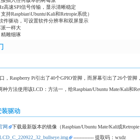
直接插入任何版本的树莓派
MHz高速SPI信号传输，显示清晰稳定
aspbian\Ubuntu\Kali和Retropie系统）
P软件驱动，可设置软件分辨率和双屏显示
莓派一样大
，精雕细琢
门
接口，Raspberry Pi引出了40个GPIO管脚，而屏幕引出了2
方法使用该LCD：方法一，给Raspbian/Ubuntu Mate/Kal
安装驱动
官网
下载最新版本的镜像（Raspbian/Ubuntu Mate/Kali或Re
_LCD_C_220922_32_bullseye.img
------------- 提取码：wxdz