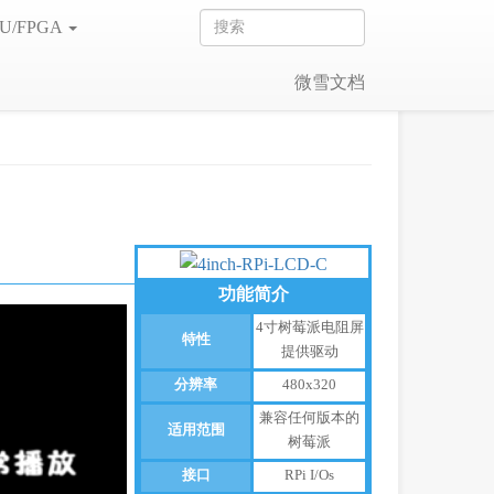
U/FPGA
微雪文档
功能简介
4寸树莓派电阻屏
特性
提供驱动
分辨率
480x320
兼容任何版本的
适用范围
树莓派
接口
RPi I/Os