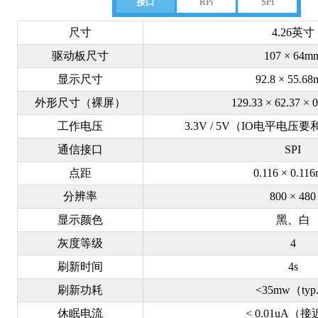
接口
RPi
SPI
尺寸
4.26英寸
驱动板尺寸
107 × 64m
显示尺寸
92.8 × 55.6
外形尺寸（裸屏）
129.33 × 62.37 ×
工作电压
3.3V / 5V（IO电平电
通信接口
SPI
点距
0.116 × 0.11
分辨率
800 × 480
显示颜色
黑、白
灰度等级
4
刷新时间
4s
刷新功耗
<35mw（typ
休眠电流
< 0.01uA（