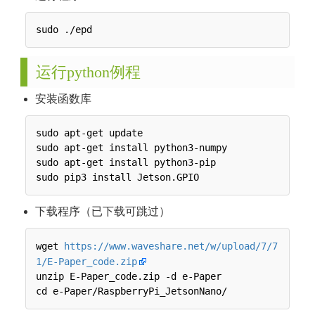
运行python例程
安装函数库
sudo apt-get update

sudo apt-get install python3-numpy

sudo apt-get install python3-pip

下载程序（已下载可跳过）
wget 
https://www.waveshare.net/w/upload/7/7
1/E-Paper_code.zip
unzip E-Paper_code.zip -d e-Paper
