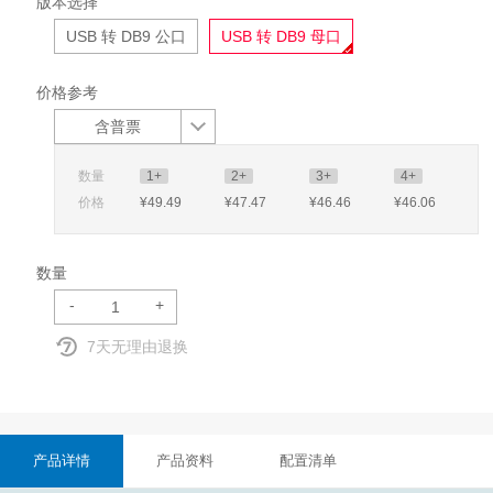
版本选择
USB 转 DB9 公口
USB 转 DB9 母口
价格参考
含普票
数量
1+
2+
3+
4+
价格
¥49
.49
¥47
.47
¥46
.46
¥46
.06
数量
-
+
7天无理由退换
产品详情
产品资料
配置清单