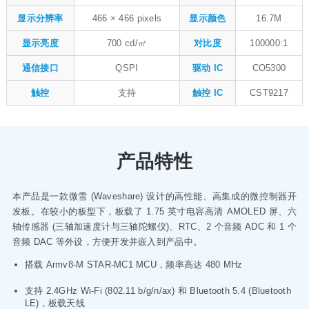
显示分辨率
466 × 466 pixels
显示颜色
16.7M
显示亮度
700 cd/㎡
对比度
100000:1
通信接口
QSPI
驱动 IC
CO5300
触控
支持
触控 IC
CST9217
产品特性
本产品是一款微雪 (Waveshare) 设计的高性能、高集成的微控制器开
发板。在较小的板型下，板载了 1.75 英寸电容高清 AMOLED 屏、六
轴传感器 (三轴加速度计与三轴陀螺仪)、RTC、2 个音频 ADC 和 1 个
音频 DAC 等外设，方便开发并嵌入到产品中。
搭载 Armv8-M STAR-MC1 MCU，频率高达 480 MHz
支持 2.4GHz Wi-Fi (802.11 b/g/n/ax) 和 Bluetooth 5.4 (Bluetooth
LE)，板载天线