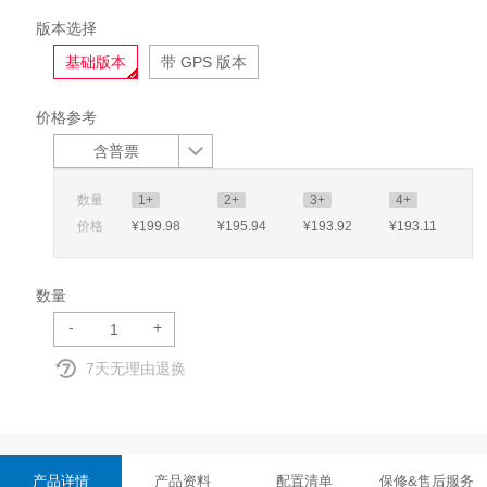
版本选择
基础版本
带 GPS 版本
价格参考
含普票
数量
1+
2+
3+
4+
价格
¥199
.98
¥195
.94
¥193
.92
¥193
.11
数量
-
+
7天无理由退换
产品详情
产品资料
配置清单
保修&售后服务