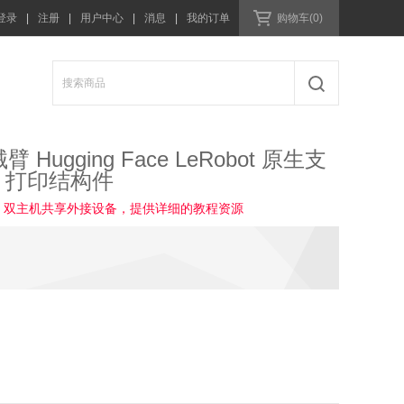
登录
|
注册
|
用户中心
|
消息
|
我的订单
购物车(0)
臂 Hugging Face LeRobot 原生支
D 打印结构件
 HUB，双主机共享外接设备，提供详细的教程资源