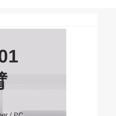
01
臂
per
/ PC