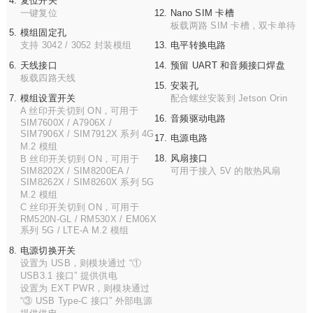
复位开关
一键复位
Nano SIM 卡槽
板载两路 SIM 卡槽，双卡单待
模组固定孔
支持 3042 / 3052 封装模组
电平转换电路
天线接口
预留 UART 和音频接口焊盘
板载四路天线
安装孔
模组设置开关
配合螺丝安装到 Jetson Orin
A 丝印开关切到 ON，可用于
音频驱动电路
SIM7600X / A7906X /
SIM7906X / SIM7912X 系列 4G
电源电路
M.2 模组
风扇接口
B 丝印开关切到 ON，可用于
SIM8202X / SIM8200EA /
可用于接入 5V 的散热风扇
SIM8262X / SIM8260X 系列 5G
M.2 模组
C 丝印开关切到 ON，可用于
RM520N-GL / RM530X / EM06X
系列 5G / LTE-A M.2 模组
电源切换开关
设置为 USB，则模块通过 “①
USB3.1 接口” 提供供电
设置为 EXT PWR，则模块通过
“③ USB Type-C 接口” 外部电源