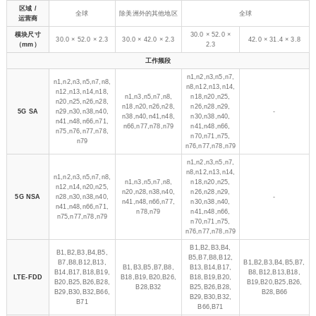
区域 /
全球
除美洲外的其他地区
全球
运营商
模块尺寸
30.0 × 52.0 ×
30.0 × 52.0 × 2.3
30.0 × 42.0 × 2.3
42.0 × 31.4 × 3.8
（mm）
2.3
工作频段
n1,
n2,
n3,
n5,
n7,
n1,
n2,
n3,
n5,
n7,
n8,
n8,
n12,
n13,
n14,
n12,
n13,
n14,
n18,
n1,
n3,
n5,
n7,
n8,
n18,
n20,
n25,
n20,
n25,
n26,
n28,
n18,
n20,
n26,
n28,
n26,
n28,
n29,
5G SA
n29,
n30,
n38,
n40,
-
n38,
n40,
n41,
n48,
n30,
n38,
n40,
n41,
n48,
n66,
n71,
n66,
n77,
n78,
n79
n41,
n48,
n66,
n75,
n76,
n77,
n78,
n70,
n71,
n75,
n79
n76,
n77,
n78,
n79
n1,
n2,
n3,
n5,
n7,
n8,
n12,
n13,
n14,
n1,
n2,
n3,
n5,
n7,
n8,
n1,
n3,
n5,
n7,
n8,
n18,
n20,
n25,
n12,
n14,
n20,
n25,
n20,
n28,
n38,
n40,
n26,
n28,
n29,
5G NSA
n28,
n30,
n38,
n40,
-
n41,
n48,
n66,
n77,
n30,
n38,
n40,
n41,
n48,
n66,
n71,
n78,
n79
n41,
n48,
n66,
n75,
n77,
n78,
n79
n70,
n71,
n75,
n76,
n77,
n78,
n79
B1,
B2,
B3,
B4,
B1,
B2,
B3,
B4,
B5,
B5,
B7,
B8,
B12,
B7,
B8,
B12,
B13,
B1,
B2,
B3,
B4,
B5,
B7,
B1,
B3,
B5,
B7,
B8,
B13,
B14,
B17,
B14,
B17,
B18,
B19,
B8,
B12,
B13,
B18,
LTE-FDD
B18,
B19,
B20,
B26,
B18,
B19,
B20,
B20,
B25,
B26,
B28,
B19,
B20,
B25,
B26,
B28,
B32
B25,
B26,
B28,
B29,
B30,
B32,
B66,
B28,
B66
B29,
B30,
B32,
B71
B66,
B71