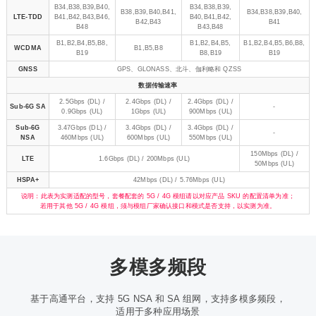
B34,
B38,
B39,
B40,
B34,
B38,
B39,
B38,
B39,
B40,
B41,
B34,
B38,
B39,
B40,
LTE-TDD
B41,
B42,
B43,
B46,
B40,
B41,
B42,
B42,
B43
B41
B48
B43,
B48
B1,
B2,
B4,
B5,
B8,
B1,
B2,
B4,
B5,
B1,
B2,
B4,
B5,
B6,
B8,
WCDMA
B1,
B5,
B8
B19
B8,
B19
B19
GNSS
GPS、GLONASS、北斗、伽利略和 QZSS
数据传输速率
2.5Gbps (DL) /
2.4Gbps (DL) /
2.4Gbps (DL) /
Sub-6G SA
-
0.9Gbps (UL)
1Gbps (UL)
900Mbps (UL)
Sub-6G
3.47Gbps (DL) /
3.4Gbps (DL) /
3.4Gbps (DL) /
-
NSA
460Mbps (UL)
600Mbps (UL)
550Mbps (UL)
150Mbps (DL) /
LTE
1.6Gbps (DL) / 200Mbps (UL)
50Mbps (UL)
HSPA+
42Mbps (DL) / 5.76Mbps (UL)
说明：此表为实测适配的型号，套餐配套的 5G / 4G 模组请以对应产品 SKU 的配置清单为准；
若用于其他 5G / 4G 模组，须与模组厂家确认接口和模式是否支持，以实测为准。
多模多频段
基于高通平台，支持 5G NSA 和 SA 组网，支持多模多频段，
适用于多种应用场景