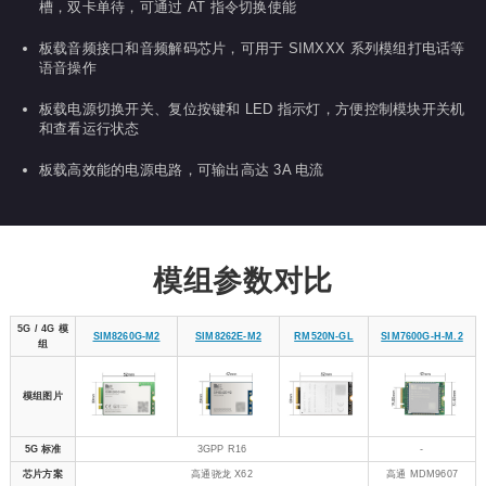
槽，双卡单待，可通过 AT 指令切换使能
板载音频接口和音频解码芯片，可用于 SIMXXX 系列模组打电话等
语音操作
板载电源切换开关、复位按键和 LED 指示灯，方便控制模块开关机
和查看运行状态
板载高效能的电源电路，可输出高达 3A 电流
模组参数对比
5G / 4G 模
SIM8260G-M2
SIM8262E-M2
RM520N-GL
SIM7600G-H-M.2
组
模组图片
5G 标准
3GPP R16
-
芯片方案
高通骁龙 X62
高通 MDM9607