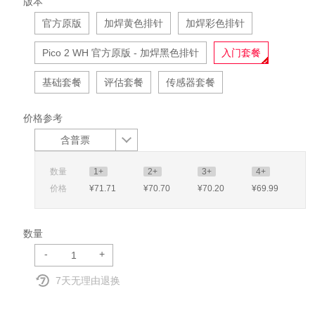
版本
官方原版
加焊黄色排针
加焊彩色排针
Pico 2 WH 官方原版 - 加焊黑色排针
入门套餐
基础套餐
评估套餐
传感器套餐
价格参考
含普票
数量
1+
2+
3+
4+
价格
¥71
.71
¥70
.70
¥70
.20
¥69
.99
数量
-
+
7天无理由退换