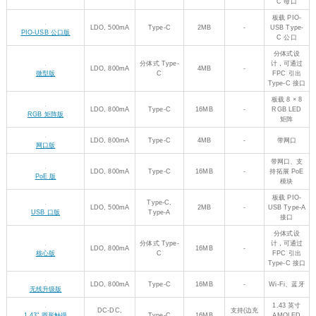
矩阵
LDO, 800mA
Type-C
4MB
-
带网口
网口版
带网口、支
LDO, 800mA
Type-C
16MB
-
持拓展 PoE
PoE 版
模块
板载 PIO-
Type-C,
LDO, 500mA
2MB
-
USB Type-A
USB 口版
Type-A
接口
分体式设
分体式 Type-
计，可通过
LDO, 800mA
16MB
-
核心版
C
FPC 引出
Type-C 接口
LDO, 800mA
Type-C
16MB
-
Wi-Fi、蓝牙
无线升级版
1.43 英寸
DC-DC,
支持(边充
1.43" 圆形触摸
Type-C
16MB
AMOLED
2000mA
边放)
AMOLED 版
触摸屏
1.64 英寸
DC-DC,
支持(边充
1.64" 圆角触摸
Type-C
16MB
AMOLED
2000mA
边放)
AMOLED 版
触摸屏
DC-DC,
1.75 英寸
支持(边充
1.75" 圆形触摸
2000mA
Type-C
16MB
AMOLED
边放)
AMOLED 版
LDO,300mA
触摸屏
DC-DC,
1.8 英寸
支持(边充
1.8" 圆角触摸 AMOLED
2000mA
Type-C
16MB
AMOLED
边放)
版
LDO, 300mA
触摸屏