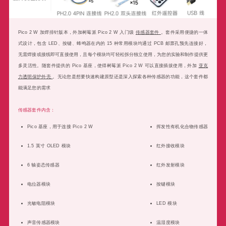
Pico 2 W 加焊排针版本，外加树莓派 Pico 2 W 入门级
传感器套件
。套件采用便捷的一体
式设计，包含 LED、按键、蜂鸣器在内的 15 种常用模块均通过 PCB 邮票孔预先连接好，
无需焊接或接线即可直接使用，且每个模块均可轻松拆分独立使用，为您的实验和制作提供更
多灵活性。随套件提供的 Pico 基座，使得树莓派 Pico 2 W 可以直接插拔使用，外加
亚克
力透明保护外壳
。无论您是想要快速构建原型还是深入探索各种传感器的功能，这个套件都
能满足您的需求
传感器套件内含：
Pico 基座，用于连接 Pico 2 W
挥发性有机化合物传感器
1.5 英寸 OLED 模块
红外接收模块
6 轴姿态传感器
红外发射模块
电位器模块
按键模块
光敏电阻模块
LED 模块
声音传感器模块
温湿度模块