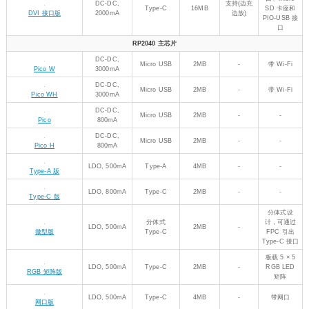
Micro USB
2MB
-
-
Pico
800mA
DC-DC,
Micro USB
2MB
-
-
Pico H
800mA
LDO, 500mA
Type-A
4MB
-
-
Type-A 版
LDO, 800mA
Type-C
2MB
-
-
Type-C 版
分体式设
分体式
计，可通过
LDO, 500mA
2MB
-
微型版
Type-C
FPC 引出
Type-C 接口
板载 5 × 5
LDO, 500mA
Type-C
2MB
-
RGB LED
RGB 矩阵版
矩阵
LDO, 500mA
Type-C
4MB
-
带网口
网口版
支持蓝牙
5.1，分体式
分体式
LDO, 300mA
2MB
-
设计，可通
蓝牙版
Type-C
过 FPC 引出
Type-C 接口
0.99 英寸
0.99" 圆形 LCD
LDO, 500mA
Type-C
2MB
-
IPS，CNC
带外壳版
金属外壳
支持(边充
1.28 英寸
LDO, 300mA
Type-C
2MB
1.28" 圆形 LCD 版
边放)
IPS