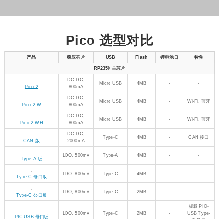
Micro USB
4MB
-
-
Pico 2
800mA
DC-DC,
Micro USB
4MB
-
Wi-Fi, 蓝牙
Pico 2 W
800mA
DC-DC,
Micro USB
4MB
-
Wi-Fi, 蓝牙
Pico 2 WH
800mA
DC-DC,
Type-C
4MB
-
CAN 接口
CAN 版
2000mA
LDO, 500mA
Type-A
4MB
-
-
Type-A 版
LDO, 800mA
Type-C
4MB
-
-
Type-C 母口版
LDO, 800mA
Type-C
2MB
-
-
Type-C 公口版
板载 PIO-
LDO, 500mA
Type-C
2MB
-
USB Type-
PIO-USB 母口版
C 母口
板载 PIO-
LDO, 500mA
Type-C
2MB
-
USB Type-
PIO-USB 公口版
C 公口
分体式设
分体式 Type-
计，可通过
LDO, 800mA
4MB
-
微型版
C
FPC 引出
Type-C 接口
板载 8 × 8
LDO, 800mA
Type-C
16MB
-
RGB LED
RGB 矩阵版