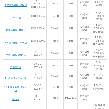
LDO, 800mA
Type-C
16MB
RGB 接口
4.3" 圆角触摸 LCD 版
边放)
IPS 触摸屏
7 英寸
DC-DC,
支持(边充
Type-C
16MB
RGB 接口
7" 圆角触摸 LCD 版
3000mA
边放)
IPS 触摸屏
7 英寸
DC-DC,
支持(边充
Type-C
16MB
RGB 接口
7" LCD 版
3000mA
边放)
IPS 屏
DC-DC,
支持(边充
1.54 英寸
Type-C
16MB
1.54" 圆角 ePaper 版
2000mA
边放)
墨水屏
DC-DC,
支持(边充
1.54 英寸
1.54" 圆角触摸 ePaper
Type-C
16MB
2000mA
边放)
触摸墨水屏
版
DC-DC,
支持(边充
Type-C
4MB/16MB
-
升级版
2000mA
边放)
板载 DVI 接
口、Micro
DC-DC,
支持(边充
Type-C
16MB
SD 卡座和
DVI 接口版
2000mA
边放)
PIO-USB 接
口
RP2040 主芯片
DC-DC,
Micro USB
2MB
-
带 Wi-Fi
Pico W
3000mA
DC-DC,
Micro USB
2MB
-
带 Wi-Fi
Pico WH
3000mA
DC-DC,