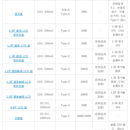
1.28 英寸
支持(边充
1.28" 圆形 LCD
LDO, 300mA
Type-C
2MB
IPS，CNC
边放)
带外壳版
金属外壳
支持(边充
1.28 英寸触
LDO, 500mA
Type-C
16MB
1.28" 圆形触摸 LCD 版
边放)
摸屏
1.28 英寸触
支持(边充
1.28" 圆形触摸 LCD
LDO, 500mA
Type-C
16MB
摸屏，CNC
边放)
带外壳版
金属外壳
支持(边充
1.69 英寸触
LDO, 500mA
Type-C
16MB
1.69" 圆角触摸 LCD
边放)
摸屏
DC-DC,
支持(边充
0.96 英寸
Type-C
2MB
0.96" LCD 版
2000mA
边放)
IPS
DC-DC,
支持(边充
Type-C
4MB/16MB
-
升级版
2000mA
边放)
板载 DVI 接
口、Micro
支持(边充
LDO, 300mA
Type-C
16MB
SD 卡座和
DVI 接口版
边放)
PIO-USB 接
口
板载灰度摄
-
Type-C
16MB
-
像头、1.14
摄像头 LCD 版
英寸 IPS