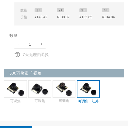
数量
1+
2+
3+
4+
价格
¥143
.42
¥138
.37
¥135
.85
¥134
.84
数量
-
+
7天无理由退换
500万像素 广视角
可调焦
可调焦
可调焦
可调焦，红外