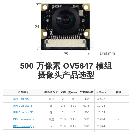
500 万像素 OV5647 模组
摄像头产品选型
产品型号
红外滤光片
光圈
焦距mm
对角视场角
尺寸mm
特性
RPi Camera (B)
集成
2
6
43°
32×32
-
RPi Camera (E)
无
2.8
3.21
69.8°
25×24
-
RPi Camera (F)
无
2
3.6
50°
25×24
-
RPi Camera (G)
集成
2.35
3.15
160°
25×24
-
RPi Camera (H)
无
2.35
3.15
160°
25×24
-