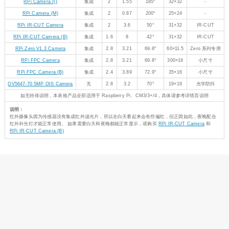
RPi Camera (I)
集成
2
1.55
185°
32×32
-
RPi Camera (M)
集成
2
0.87
200°
25×24
-
RPi IR-CUT Camera
集成
2
3.6
50°
31×32
IR-CUT
RPi IR-CUT Camera (B)
集成
1.6
8
42°
31×32
IR-CUT
RPi Zero V1.3 Camera
集成
2.8
3.21
69.8°
60×11.5
Zero 系列专用
RPi FPC Camera
集成
2.8
3.21
69.8°
300×16
小尺寸
RPi FPC Camera (B)
集成
2.4
3.89
72.9°
35×16
小尺寸
OV5647-70 5MP OIS Camera
无
2.8
3.2
70°
19×19
光学防抖
如无特殊说明，本表格产品全部适用于 Raspberry Pi、CM3/3+/4，具体请参考详情页说明
说明：
红外摄像头因为传感器没有集成红外滤光片，所以在白天看起来会有些偏红，但正因如此，夜晚配合
红外补光灯才能正常使用。 如果需要白天和夜晚都能正常显示，请购买
RPi IR-CUT Camera
和
RPi IR-CUT Camera (B)