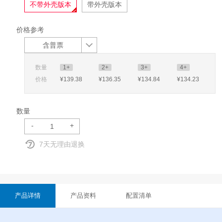
不带外壳版本
带外壳版本
价格参考
含普票
数量
1+
2+
3+
4+
价格
¥139
.38
¥136
.35
¥134
.84
¥134
.23
数量
-
+
7天无理由退换
产品详情
产品资料
配置清单