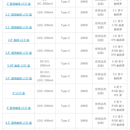
PIO-USB 接
口
RP2040 主芯片
DC-DC,
Micro USB
2MB
-
带 Wi-Fi
Pico W
3000mA
DC-DC,
Micro USB
2MB
-
带 Wi-Fi
Pico WH
3000mA
DC-DC,
Micro USB
2MB
-
-
Pico
800mA
DC-DC,
Micro USB
2MB
-
-
Pico H
800mA
LDO, 500mA
Type-A
4MB
-
-
Type-A 版
LDO, 800mA
Type-C
2MB
-
-
Type-C 版
分体式设
分体式
计，可通过
LDO, 500mA
2MB
-
微型版
Type-C
FPC 引出
Type-C 接口
板载 5 × 5
LDO, 500mA
Type-C
2MB
-
RGB LED
RGB 矩阵版
矩阵
LDO, 500mA
Type-C
4MB
-
带网口
网口版
支持蓝牙