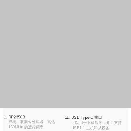
摄像头接口
RTC 电池接口
支持 OV5640 / OV2640 等主流
接入可充电的
RTC
电池
摄像头
麦克风
Micro SD 卡槽
电源指示灯
Debug 接口
ES8311
低功耗音频编解码芯片
接口定义