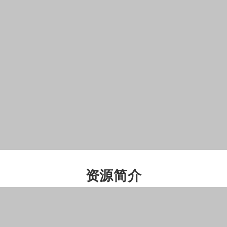
RP2350B
USB Type-C 接口
双核、双架构处理器，高达
可以用于下载程序，并且支持
150MHz 的运行频率
USB1.1 主机和从设备
16MB Flash
充电指示灯
PCF85063
AXP2101
RTC 时钟芯片
高集成度的电源管理芯片
2.54mm 排座接口
PWR 按键
引出可用 IO 功能引脚，方便扩
可控制电源通断，支持自定义功
展使用
能
QMI8658
RESET 按键
六轴惯性测量单元 (IMU)，包含
复位按键
一个 3 轴陀螺仪和一个 3 轴加速
度计
BOOT 按键
复位时按下，进入下载模式
MX1.25 锂电池接口
可用于接入 3.7V 锂电池，支持
MX1.25 喇叭接口
充放电，支持调节充电电流