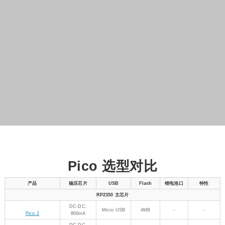
板载 PIO-
LDO, 500mA
Type-C
2MB
-
USB Type-
PIO-USB 公口版
C 公口
分体式设
分体式 Type-
计，可通过
LDO, 800mA
4MB
-
微型版
C
FPC 引出
Type-C 接口
板载 8 × 8
LDO, 800mA
Type-C
16MB
-
RGB LED
RGB 矩阵版
矩阵
LDO, 800mA
Type-C
4MB
-
带网口
网口版
带网口、支
LDO, 800mA
Type-C
16MB
-
持拓展 PoE
PoE 版
模块
板载 PIO-
Type-C,
LDO, 500mA
2MB
-
USB Type-A
USB 口版
Type-A
接口
分体式设
分体式 Type-
计，可通过
LDO, 800mA
16MB
-
核心版
C
FPC 引出
Type-C 接口
LDO, 800mA
Type-C
16MB
-
Wi-Fi、蓝牙
无线升级版
1.43 英寸
DC-DC,
支持(边充
1.43" 圆形触摸
Type-C
16MB
AMOLED
2000mA
边放)
AMOLED 版
触摸屏