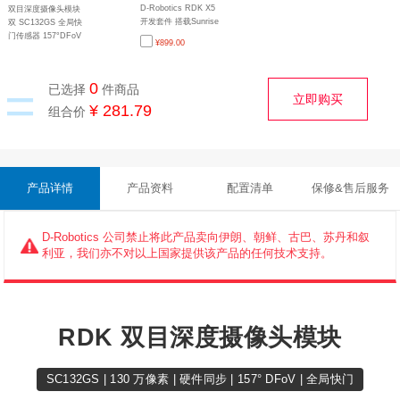
D-Robotics RDK X5
双目深度摄像头模块
开发套件 搭载Sunrise
双 SC132GS 全局快
5智能计算芯片八核
门传感器 157°DFoV
¥
899.00
Cortex A55处理器
全局快门摄像头 双
10TOPs等效算力
130 万像素 RDK X5
适用
=
0
已选择
件商品
立即购买
¥ 281.79
组合价
产品详情
产品资料
配置清单
保修&售后服务
D-Robotics 公司禁止将此产品卖向伊朗、朝鲜、古巴、苏丹和叙
利亚，我们亦不对以上国家提供该产品的任何技术支持。
RDK 双目深度摄像头模块
SC132GS | 130 万像素 | 硬件同步 | 157° DFoV | 全局快门