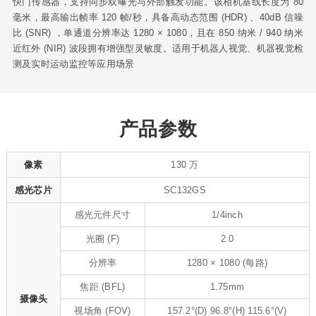
快门传感器，支持同步双曝光与外部触发功能。该相机基线长度为 80
毫米，最高输出帧率 120 帧/秒，具备高动态范围 (HDR) 、40dB 信噪
比 (SNR) ，单通道分辨率达 1280 × 1080，且在 850 纳米 / 940 纳米
近红外 (NIR) 波段拥有增强型灵敏度。适用于机器人视觉、机器视觉检
测及实时运动监控等应用场景
产品参数
像素
130 万
感光芯片
SC132GS
感光元件尺寸
1/4inch
光圈 (F)
2.0
分辨率
1280 × 1080 (每路)
焦距 (BFL)
1.75mm
摄像头
视场角 (FOV)
157.2°(D) 96.8°(H) 115.6°(V)