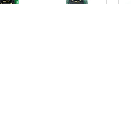
7天无理由退货
15天免费
支付及配送
关于我们
在线支付
联系我们
银行汇款
关于微雪
快递配送
兼职加入