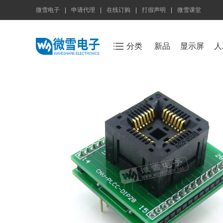
微雪电子
|
申请代理
|
在线订购
|
打假声明
|
微雪课堂
分类
新品
显示屏
人