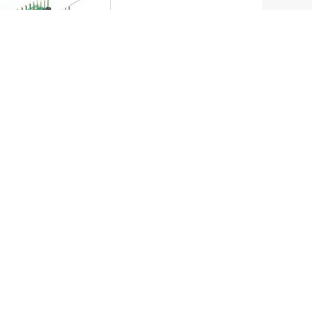
保修
专业技术支持
其他
售后服务
隐私保护
打假声明