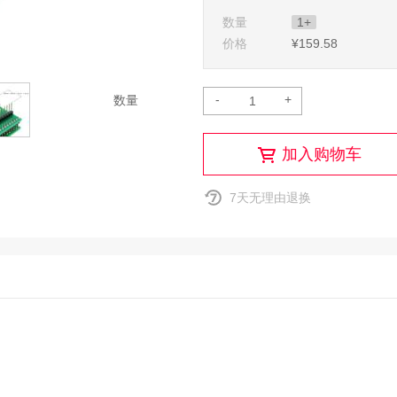
数量
1+
价格
¥159
.58
-
+
数量
加入购物车
7天无理由退换