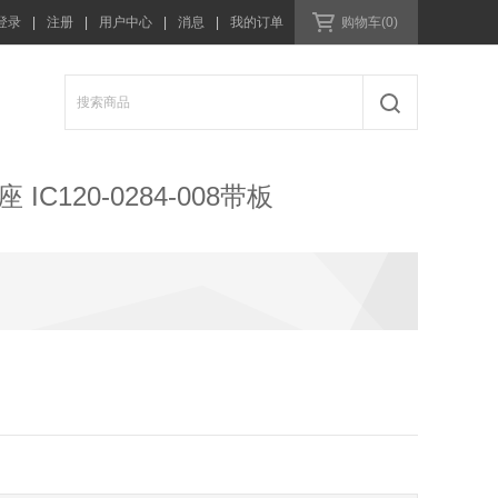
登录
|
注册
|
用户中心
|
消息
|
我的订单
购物车(0)
 IC120-0284-008带板