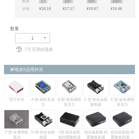
数量
1+
10+
50+
100+
价格
¥18
.18
¥17
.17
¥16
.67
¥16
.46
数量
-
+
7天无理由退换
树莓派5适用外壳
官方外壳
A 型-彩虹亚克
B 型-黑色透明
C 型-铝合金双
E 型-蓝色透明
力
亚克力
散热器
亚克力
F 型-全透明亚
H 型-铝合金散
I 型-铝合金机
铝合金机箱 内
铝合金机箱 内
克力
热器
箱内置散热器
置散热风扇
置散热风扇 带