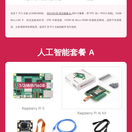
包含了 Pi 5 主板 (1/2/4/8/16GB)、
IMX219-83 双目摄像头
(800 万像素，带 FPC 线 + PH2.0 排线)、64GB
Micro SD 卡、铝合金散热外壳、27W 中规电源、HDMI 转 Micro HDMI 转接线及网线，适用于深度视
觉、立体视觉等应用场景。提供不含 Pi 5 主板的配件包可选择。
人工智能套餐 A