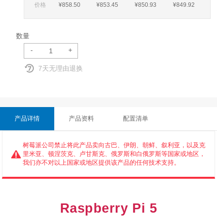
价格
¥858
.50
¥853
.45
¥850
.93
¥849
.92
数量
-
+
7天无理由退换
产品详情
产品资料
配置清单
树莓派公司禁止将此产品卖向古巴、伊朗、朝鲜、叙利亚，以及克
里米亚、顿涅茨克、卢甘斯克、俄罗斯和白俄罗斯等国家或地区，
我们亦不对以上国家或地区提供该产品的任何技术支持。
Raspberry Pi 5