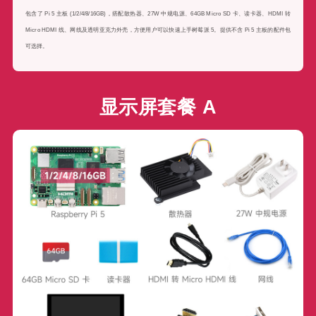
包含了 Pi 5 主板 (1/2/4/8/16GB)，搭配散热器、27W 中规电源、64GB Micro SD 卡、读卡器、HDMI 转
Micro HDMI 线、网线及透明亚克力外壳，方便用户可以快速上手树莓派 5。提供不含 Pi 5 主板的配件包
可选择。
显示屏套餐 A