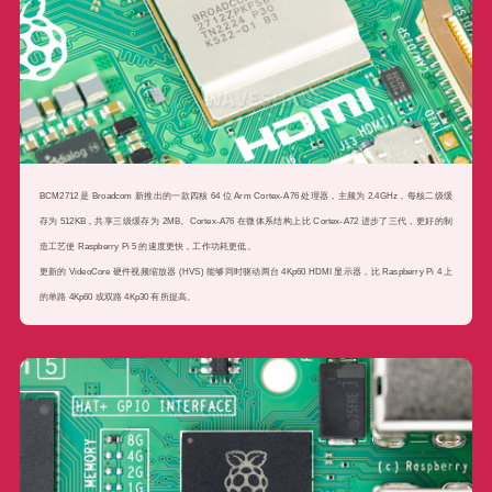
BCM2712 是 Broadcom 新推出的一款四核 64 位 Arm Cortex-A76 处理器，主频为 2.4GHz，每核二级缓
存为 512KB，共享三级缓存为 2MB。Cortex-A76 在微体系结构上比 Cortex-A72 进步了三代，更好的制
造工艺使 Raspberry Pi 5 的速度更快，工作功耗更低。
更新的 VideoCore 硬件视频缩放器 (HVS) 能够同时驱动两台 4Kp60 HDMI 显示器，比 Raspberry Pi 4 上
的单路 4Kp60 或双路 4Kp30 有所提高。