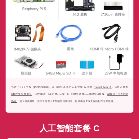
包含了 Pi 5 主板 (1/2/4/8/16GB)、26 TOPS 高算力人工智能 AI 套件
Hailo-8 Acce A
、800 万像素
IMX219-77 摄像头
、27W 电源、64GB Micro SD 卡、HDMI 转 Micro HDMI 转接线、
树莓派 5 代专用散
热器
、读卡器及网线，适用于需要人工智能的应用场景。提供不含 Pi5 主板的配件包可选择。
人工智能套餐 C