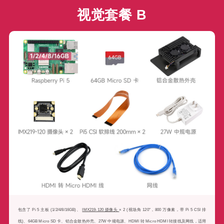
视觉套餐 B
包含了 Pi 5 主板 (1/2/4/8/16GB)、
IMX219-120 摄像头
× 2 (视场角 120°，800 万像素，带 Pi 5 CSI 排
线)、64GB Micro SD 卡、铝合金散热外壳、27W 中规电源、HDMI 转 Micro HDMI 转接线及网线，适用