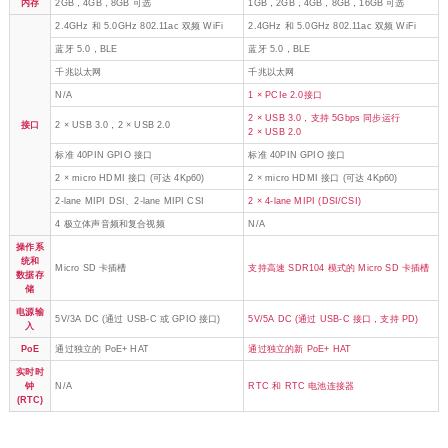
内存
2GB，4GB，8GB 可选
1GB，2GB，4GB，8GB，16GB 可选
2.4GHz 和 5.0GHz 802.11ac 双频 WiFi
2.4GHz 和 5.0GHz 802.11ac 双频 WiFi
蓝牙 5.0，BLE
蓝牙 5.0，BLE
千兆以太网
千兆以太网
N/A
1 × PCIe 2.0接口
2 × USB 3.0，支持 5Gbps 同步运行
接口
2 × USB 3.0，2 × USB 2.0
2 × USB 2.0
标准 40PIN GPIO 接口
标准 40PIN GPIO 接口
2 × micro HDMI 接口 (可达 4Kp60)
2 × micro HDMI 接口 (可达 4Kp60)
2-lane MIPI DSI、2-lane MIPI CSI
2 × 4-lane MIPI (DSI/CSI)
4 极立体声音频和复合视频
N/A
操作系
统和
Micro SD 卡插槽
支持高速 SDR104 模式的 Micro SD 卡插槽
数据存
储
电源输
5V/3A DC (通过 USB-C 或 GPIO 接口)
5V/5A DC (通过 USB-C 接口，支持 PD)
入
PoE
通过独立的 PoE+ HAT
通过独立的新 PoE+ HAT
实时时
钟
N/A
RTC 和 RTC 电池连接器
(RTC)