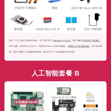
包含了 Pi 5 主板 (1/2/4/8/16GB)、13 TOPS 算力
Raspberry Pi AI Kit
、800 万像素
IMX219-77 摄像头
、
27W 电源、64GB Micro SD 卡、HDMI 转 Micro HDMI 转接线、
树莓派 5 代专用散热器
、读卡器及网
线，适用于需要人工智能的应用场景。提供不含 Pi 5 主板的配件包可选择。
人工智能套餐 B