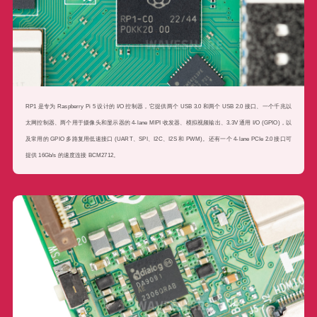
RP1 是专为 Raspberry Pi 5 设计的 I/O 控制器，它提供两个 USB 3.0 和两个 USB 2.0 接口、一个千兆以
太网控制器、两个用于摄像头和显示器的 4-lane MIPI 收发器、模拟视频输出、3.3V 通用 I/O (GPIO)，以
及常用的 GPIO 多路复用低速接口 (UART、SPI、I2C、I2S 和 PWM)。还有一个 4-lane PCIe 2.0 接口可
提供 16Gb/s 的速度连接 BCM2712。