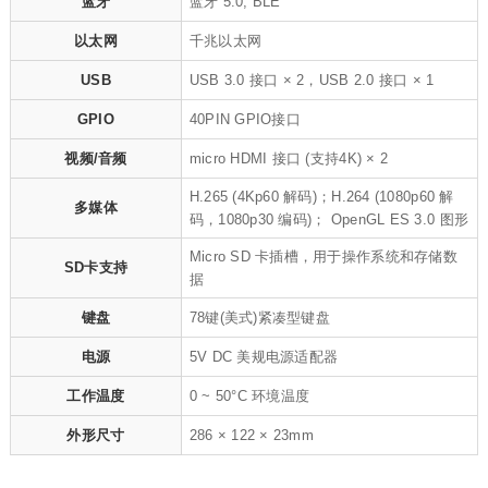
蓝牙
蓝牙 5.0, BLE
以太网
千兆以太网
USB
USB 3.0 接口 × 2，USB 2.0 接口 × 1
GPIO
40PIN GPIO接口
视频/音频
micro HDMI 接口 (支持4K) × 2
H.265 (4Kp60 解码)；H.264 (1080p60 解
多媒体
码，1080p30 编码)； OpenGL ES 3.0 图形
Micro SD 卡插槽，用于操作系统和存储数
SD卡支持
据
键盘
78键(美式)紧凑型键盘
电源
5V DC 美规电源适配器
工作温度
0 ~ 50°C 环境温度
外形尺寸
286 × 122 × 23mm