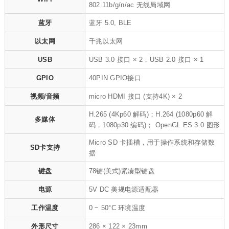
802.11b/g/n/ac 无线局域网
蓝牙
蓝牙 5.0, BLE
以太网
千兆以太网
USB
USB 3.0 接口 × 2，USB 2.0 接口 × 1
GPIO
40PIN GPIO接口
视频/音频
micro HDMI 接口 (支持4K) × 2
H.265 (4Kp60 解码)；H.264 (1080p60 解
多媒体
码，1080p30 编码)； OpenGL ES 3.0 图形
Micro SD 卡插槽，用于操作系统和存储数
SD卡支持
据
键盘
78键(美式)紧凑型键盘
电源
5V DC 美规电源适配器
工作温度
0 ~ 50°C 环境温度
外形尺寸
286 × 122 × 23mm