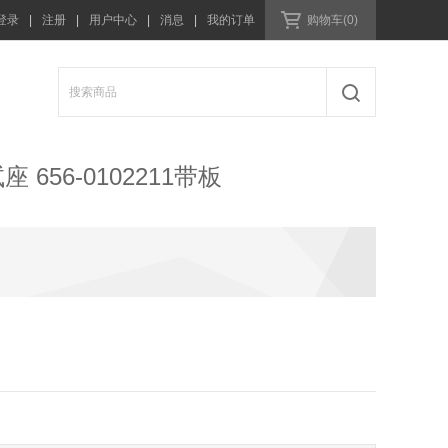
登录
|
注册
|
用户中心
|
消息
|
我的订单
购物车(0)
座 656-0102211带板