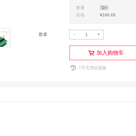
数量
1+
价格
¥166
.65
-
+
数量
加入购物车
7天无理由退换