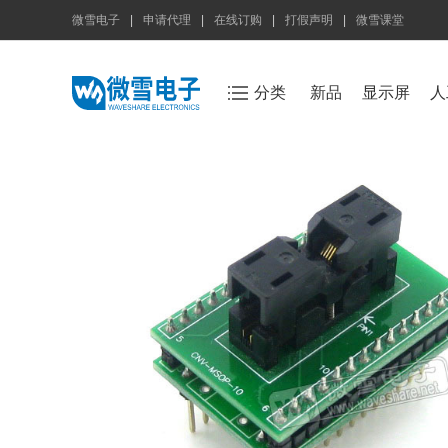
微雪电子
|
申请代理
|
在线订购
|
打假声明
|
微雪课堂
分类
新品
显示屏
人