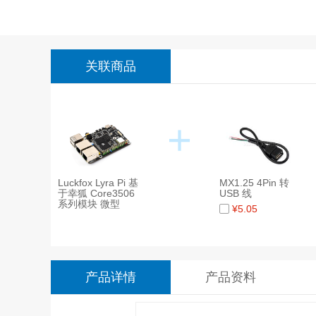
关联商品
+
Luckfox Lyra Pi 基
MX1.25 4Pin 转
于幸狐 Core3506
USB 线
系列模块 微型
¥
5.05
Linux 开发板 集成
三核 Arm Cortex-
A7 与 Arm Cortex-
M0 处理器
产品详情
产品资料