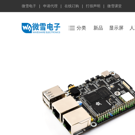
微雪电子
|
申请代理
|
在线订购
|
打假声明
|
微雪课堂
分类
新品
显示屏
人