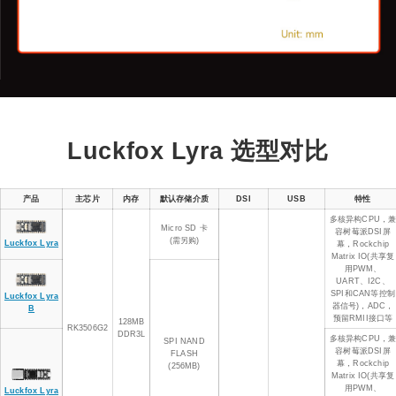
Luckfox Lyra 选型对比
产品
主芯片
内存
默认存储介质
DSI
USB
特性
多核异构CPU，
Micro SD 卡
容树莓派DSI屏
(需另购)
Luckfox Lyra
幕，Rockchip
Matrix IO(共享复
用PWM、
UART、I2C、
SPI和CAN等控制
Luckfox Lyra
器信号)，ADC，
B
预留RMII接口等
128MB
RK3506G2
DDR3L
多核异构CPU，
SPI NAND
容树莓派DSI屏
FLASH
幕，Rockchip
(256MB)
Matrix IO(共享复
用PWM、
Luckfox Lyra