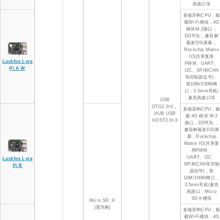
风接口等
多核异构CPU，
载Wi-Fi模块，4G
模块M.2接口，
DDR3L，兼容树
莓派DSI屏幕，
Rockchip Matrix
IO(共享复用
Luckfox Lyra
PWM、UART、
Pi A W
I2C、SPI和CAN
等控制器信号)，
双10M/100M网
口，3.5mm耳机/
麦克风接口等
USB
OTG2.0×1，
多核异构CPU，
HUB USB
载 4G 模块 M.2
HOST2.0×3
接口，DDR3L，
兼容树莓派DSI屏
幕，Rockchip
Matrix IO(共享复
用PWM、
UART、I2C、
Luckfox Lyra
SPI和CAN等控制
Pi B
器信号)，双
10M/100M网口，
3.5mm耳机/麦克
风接口，Micro
SD卡槽等
Micro SD 卡
(需另购)
多核异构CPU，
载Wi-Fi模块，4G