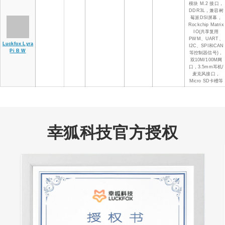
模块 M.2 接口，
DDR3L，兼容树
莓派DSI屏幕，
Rockchip Matrix
IO(共享复用
PWM、UART、
Luckfox Lyra
I2C、SPI和CAN
Pi B W
等控制器信号)，
双10M/100M网
口，3.5mm耳机/
麦克风接口，
Micro SD卡槽等
幸狐科技官方授权