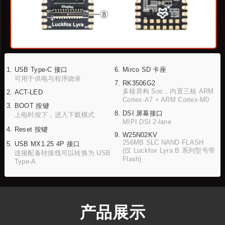
USB Type-C 接口
Mirco SD 卡座
可用于供电与程序烧录
RK3506G2
多核异构 Soc，内置三核 ARM
ACT-LED
Cortex-A7 + ARM Cortex-M0
BOOT 按键
DSI 屏幕接口
上电时按下，进入下载模式
MIPI DSI 2-lane
Reset 按键
W25N02KV
256MB SLC NAND FLASH
USB MX1.25 4P 接口
(仅 Luckfox Lyra B 系列型号带
连接配备转接线可以转换为 USB
Flash)
Type-A
产品展示