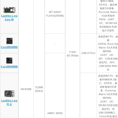
载Wi-Fi模块、
DDR3L，兼容树
莓派DSI屏幕、
SPI NAND
Rockchip Matrix
Luckfox Lyra
FLASH(256MB)
IO(共享复用
Zero W
PWM、UART、
I2C、SPI和CAN
等控制器信号)和
贴片天线等
多核异构CPU，
载
-
DDR3L,Rockchi
Core35060800
Matrix IO(共享复
用PWM、
2-lane
USB OTG×2
UART、I2C、
@1.5Gbps
SPI、CAN等控制
器信号)、ADC、
10M/100M RMII
Core35060808
等
多核异构CPU，
载4G模块M.2接
口，DDR3L，兼
容树莓派DSI屏
512MB
RK3506B
幕，Rockchip
DDR3L
Matrix IO(共享复
用PWM、
Luckfox Lyra
UART、I2C、
Pi A
SPI和CAN等控制
器信号)，双
10M/100M网口，
eMMC (8GB)
3.5mm耳机/麦克