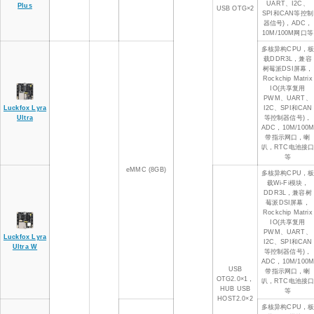
UART、I2C、
Plus
USB OTG×2
SPI和CAN等控制
器信号)，ADC，
10M/100M网口等
多核异构CPU，
载DDR3L，兼容
树莓派DSI屏幕，
Rockchip Matrix
IO(共享复用
PWM、UART、
Luckfox Lyra
I2C、SPI和CAN
Ultra
等控制器信号)，
ADC，10M/100
带指示网口，喇
叭，RTC电池接
等
eMMC (8GB)
多核异构CPU，
载Wi-Fi模块，
DDR3L，兼容树
莓派DSI屏幕，
Rockchip Matrix
IO(共享复用
PWM、UART、
Luckfox Lyra
I2C、SPI和CAN
Ultra W
等控制器信号)，
ADC，10M/100
USB
带指示网口，喇
OTG2.0×1，
叭，RTC电池接
HUB USB
等
HOST2.0×2
多核异构CPU，