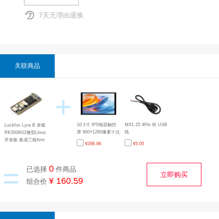
7天无理由退换
关联商品
+
10.1寸 IPS电容触控
MX1.25 4Pin 转 USB
Luckfox Lyra B 幸狐
屏 800×1280像素十点
线
RK3506G2微型Linux
触摸全贴合工艺钢化
开发板 集成三核Arm
¥
298.96
¥
5.05
玻璃面板DSI接口显示
Cortex-A7与Arm
屏
Cortex-M0处理器
=
0
已选择
件商品
立即购买
¥ 160.59
组合价