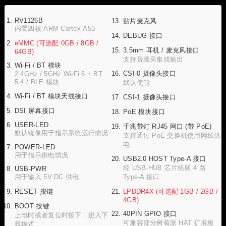
RV1126B
贴片麦克风
内置四核 ARM Cortex-A53
DEBUG 接口
eMMC (可选配 0GB / 8GB /
3.5mm 耳机 / 麦克风接口
64GB)
支持音频采集或输出
Wi-Fi / BT 模块
CSI-0 摄像头接口
2.4GHz / 5GHz Wi-Fi 6 + BT
5.4 / BLE 模块
默认使能
Wi-Fi / BT 模块天线接口
CSI-1 摄像头接口
DSI 屏幕接口
PoE 模块接口
USER-LED
千兆带灯 RJ45 网口 (带 PoE)
默认镜像用于指示系统运行情况
支持通过 PoE 交换机使用网线供
电
POWER-LED
用于指示供电情况
USB2.0 HOST Type-A 接口
经 USB-HUB 芯片拓展 4 路
USB-PWR
用于输入 5V DC 供电
Type-A 接口
RESET 按键
LPDDR4X (可选配 1GB / 2GB /
4GB)
BOOT 按键
40PIN GPIO 接口
上电时或者复位时按下，进入下
可兼容部分树莓派 HAT 扩展板
载模式