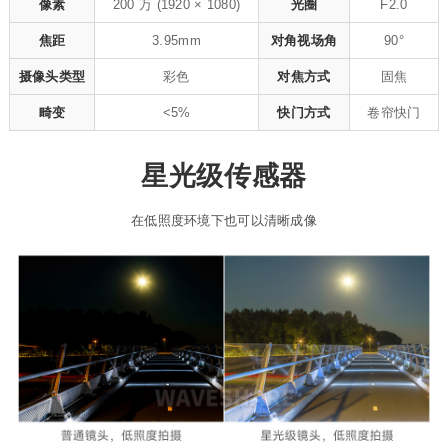
像素
200 万 (1920 × 1080)
光圈
F2.0
焦距
3.95mm
对角视场角
90°
摄像头类型
彩色
对焦方式
固焦
畸变
<5%
快门方式
卷帘快门
星光级传感器
在低照度环境下也可以清晰成像