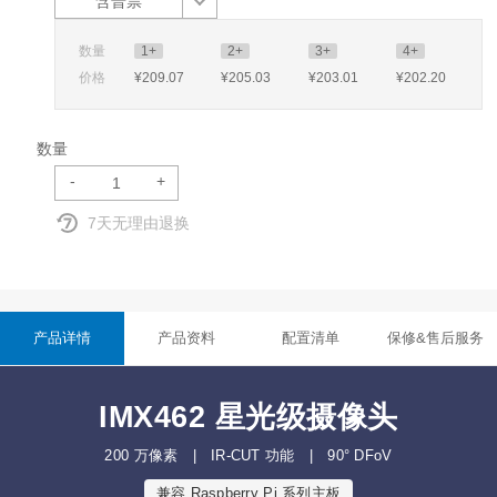
含普票
数量
1+
2+
3+
4+
价格
¥209
.07
¥205
.03
¥203
.01
¥202
.20
数量
-
+
7天无理由退换
产品详情
产品资料
配置清单
保修&售后服务
IMX462 星光级摄像头
200 万像素 | IR-CUT 功能 | 90° DFoV
兼容 Raspberry Pi 系列主板