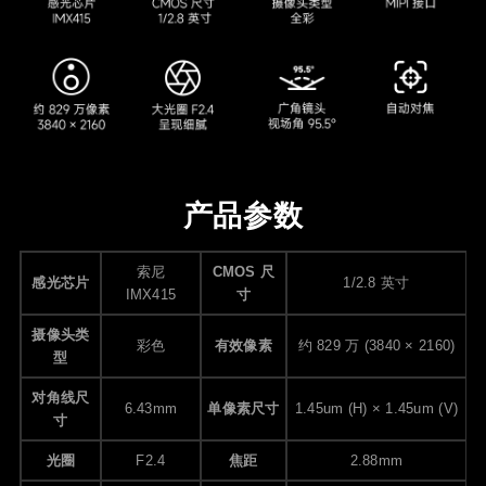
产品参数
索尼
CMOS 尺
感光芯片
1/2.8 英寸
IMX415
寸
摄像头类
彩色
有效像素
约 829 万 (3840 × 2160)
型
对角线尺
6.43mm
单像素尺寸
1.45um (H) × 1.45um (V)
寸
光圈
F2.4
焦距
2.88mm