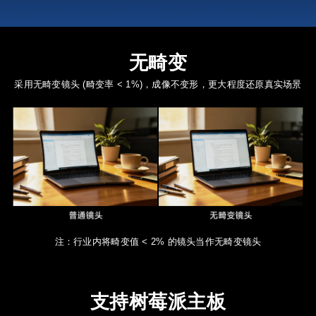
无畸变
采用无畸变镜头 (畸变率 < 1%)，成像不变形，更大程度还原真实场景
注：行业内将畸变值 < 2% 的镜头当作无畸变镜头
支持树莓派主板