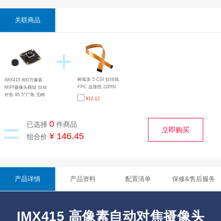
关联商品
+
树莓派 5 CSI 软排线
IMX415 800万像素
FPC 连接线 22PIN
MIPI摄像头模组 自动
转 15PIN 适用于连接
对焦 95.5°广角 无畸
¥
12.12
摄像头模块 线长
变 支持树莓派
200mm/300mm/500mm
5/4/3/Zero
=
0
已选择
件商品
立即购买
¥ 146.45
组合价
产品详情
产品资料
配置清单
保修&售后服务
IMX415 高像素自动对焦摄像头