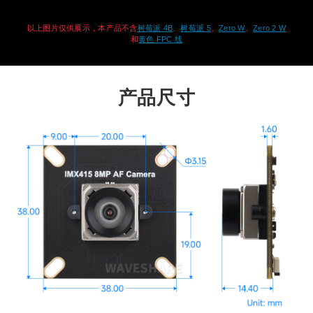
以上图片仅供展示，本产品不含
树莓派 4B
、
树莓派 5
、
Zero W
、
Zero 2 W
和
黄色 FPC 线
产品尺寸