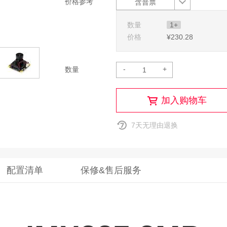
价格参考
含普票
数量
1+
价格
¥230
.28
-
+
数量
加入购物车
7天无理由退换
配置清单
保修&售后服务