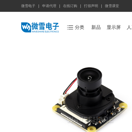
微雪电子
|
申请代理
|
在线订购
|
打假声明
|
微雪课堂
分类
新品
显示屏
人