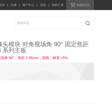
登录
|
注册
|
用户中心
|
消息
|
我的订单
购物车(0)
T 摄像头模块 对角视场角 90° 固定焦距
Pi 系列主板
视场角 90°，焦距 3.95mm，固焦，畸变 <5%