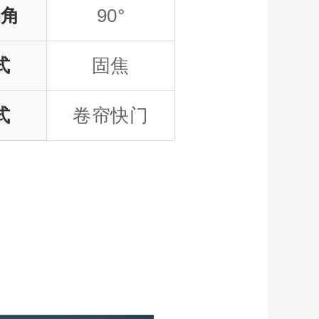
场角
90°
式
固焦
式
卷帘快门