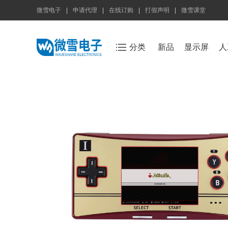
微雪电子
|
申请代理
|
在线订购
|
打假声明
|
微雪课堂
分类
新品
显示屏
人