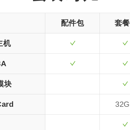
配件包
套餐
 主机
3A
模块
Card
32G