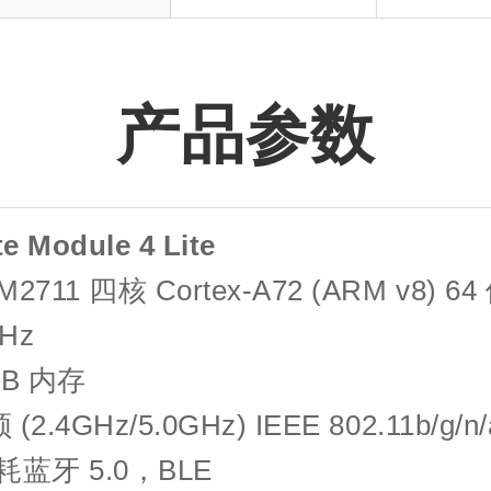
产品参数
 Module 4 Lite
M2711 四核 Cortex-A72 (ARM v8) 64
GHz
 GB 内存
 (2.4GHz/5.0GHz) IEEE 802.11b/g/
蓝牙 5.0，BLE