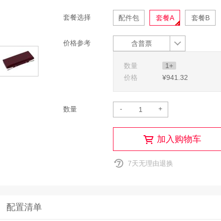
套餐选择
配件包
套餐A
套餐B
价格参考
含普票
数量
1+
价格
¥941
.32
-
+
数量
加入购物车
7天无理由退换
配置清单