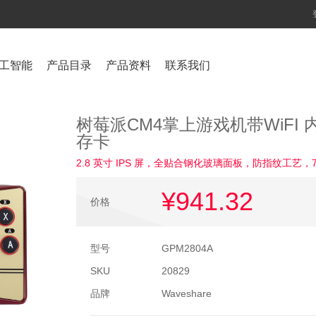
工智能
产品目录
产品资料
联系我们
树莓派CM4掌上游戏机带WiFI 内置Co
存卡
2.8 英寸 IPS 屏，全贴合钢化玻璃面板，防指纹工艺，70
¥941
.32
价格
型号
GPM2804A
SKU
20829
品牌
Waveshare