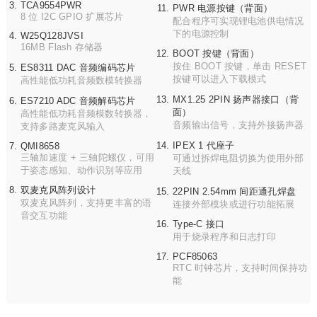
TCA9554PWR
PWR 电源按键（背面）
8 位 I2C GPIO 扩展芯片
配合程序可实现锂电池供电情况
下的电源控制
W25Q128JVSI
16MB Flash 存储器
BOOT 按键（背面）
按住 BOOT 按键，单击 RESET
ES8311 DAC 音频编码芯片
按键可以进入下载模式
高性能低功耗音频数模转换器
MX1.25 2PIN 扬声器接口（背
ES7210 ADC 音频解码芯片
面）
高性能低功耗音频模数转换器，
音频输出信号，支持外接扬声器
支持多路麦克风输入
IPEX 1 代座子
QMI8658
三轴加速度 + 三轴陀螺仪，可用
可通过拆焊电阻切换为使用外部
于姿态感知、动作识别等应用
天线
双麦克风阵列设计
22PIN 2.54mm 间距通孔焊盘
双麦克风阵列，支持更丰富的语
连接外部模块或进行功能拓展
音交互功能
Type-C 接口
用于烧录程序和日志打印
PCF85063
RTC 时钟芯片，支持时间保持功
能