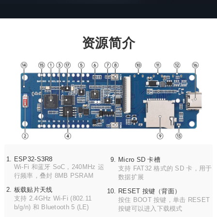
资源简介
ESP32-S3R8
Micro SD 卡槽
Wi-Fi 和蓝牙 SoC，240MHz 运
支持 FAT32 格式的 SD 卡，用于
行频率，叠封 8MB PSRAM
数据扩展
板载贴片天线
RESET 按键（背面）
支持 2.4GHz Wi-Fi (802.11
按住 BOOT 按键，单击 RESET
b/g/n) 和 Bluetooth 5 (LE)
按键可以进入下载模式