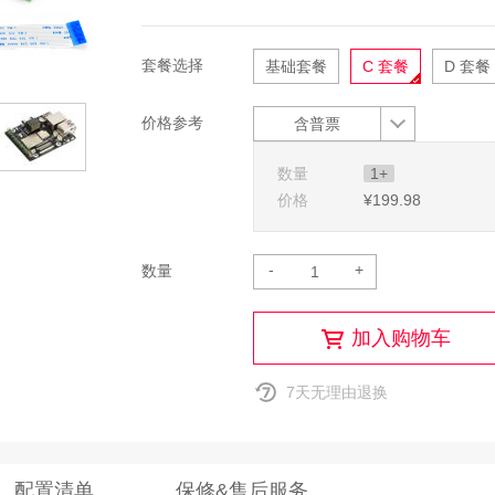
套餐选择
基础套餐
C 套餐
D 套餐
价格参考
含普票
数量
1+
价格
¥199
.98
-
+
数量
加入购物车
7天无理由退换
配置清单
保修&售后服务