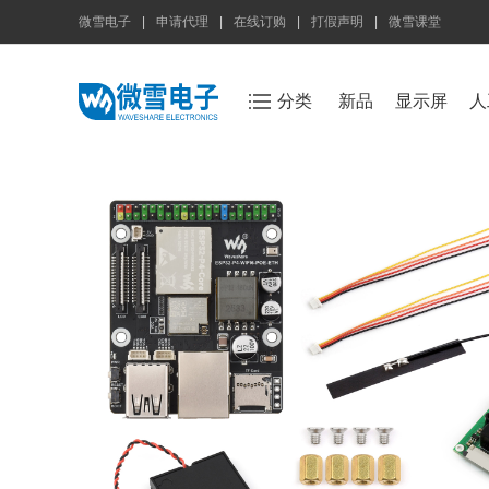
微雪电子
|
申请代理
|
在线订购
|
打假声明
|
微雪课堂
分类
新品
显示屏
人