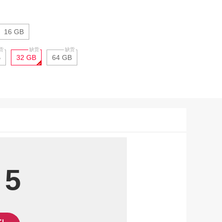
16 GB
B
32 GB
64 GB
 5