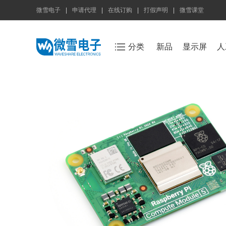
微雪电子
|
申请代理
|
在线订购
|
打假声明
|
微雪课堂
分类
新品
显示屏
人