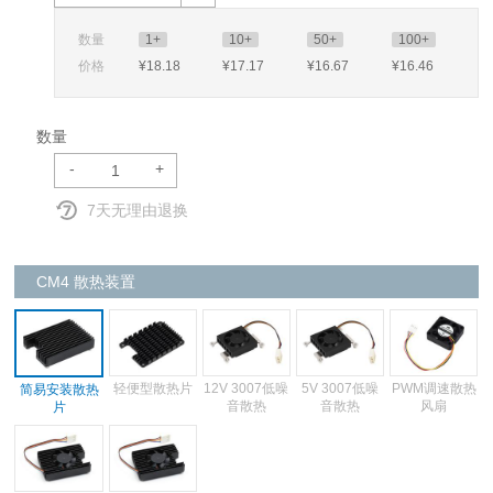
数量
1+
10+
50+
100+
价格
¥18
.18
¥17
.17
¥16
.67
¥16
.46
数量
-
+
7天无理由退换
CM4 散热装置
轻便型散热片
12V 3007低噪
5V 3007低噪
PWM调速散热
简易安装散热
音散热
音散热
风扇
片