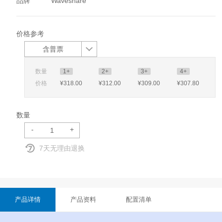
品牌
Waveshare
价格参考
含普票
数量
1+
2+
3+
4+
价格
¥318
.00
¥312
.00
¥309
.00
¥307
.80
数量
-
+
7天无理由退换
产品详情
产品资料
配置清单