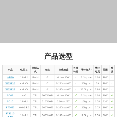
WP5320
4~8.4V
PWM
≤5°
0.151sec/60°
-
20kg.cm
3A
180°
-
WP5335
4~8.4V
PWM
≤1°
0.192sec/60°
-
35.5kg.cm
3.9A
180°
-
SC09
4~6
TTL
300°/1024
0.1sec/60°
2.3kg.cm
1.0A
300°
SC15
4.8~8.4
TTL
210°/1024
0.16sec/60°
15kg.cm
1.5A
210°
ST3020
6.0~14.0
TTL
360°/4096
0.167sec/60°
25kg.cm
2.7A
360°
ST3215-
4.0~7.4
TTL
360°/4096
0.192sec/60°
19.5kg.cm
2.5A
360°
7.4V
ST3215
6.0~12.6
TTL
360°/4096
0.222sec/60°
30kg.cm
2.7A
360°
ST3025
6.0~12.6
TTL
360°/4096
0.117sec/60°
40kg.cm
4.4A
360°
ST3235
6.0~12.6
TTL
360°/4096
0.222sec/60°
30kg.cm
2.7A
360°
CF35-12
9.0~12.6
TTL
360°/4096
0.222sec/60°
35kg.cm
2.8A
360°
RSBL35-
9.0~24.0
RS485
360°/4096
0.087sec/60°
35kg.cm
1.8A
360°
24-HS
RSBL45-24
9.0~24.0
RS485
360°/4096
0.142sec/60°
45kg.cm
2.3A
360°
RSBL85-12
9.0~12.0
RS485
360°/4096
0.167sec/60°
85kg.cm
7.9A
360°
RSBL85-24
9.0~24.0
RS485
360°/4096
0.154sec/60°
85kg.cm
5.6A
360°
RSBL120-
9.0~24.0
RS485
360°/4096
0.2sec/60°
120kg.cm
4A
360°
24
*堵转扭力在对应伺服电机的典型值电压下测得，具体可参考对应的伺服电机文档