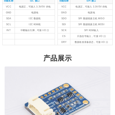
功能名称
I2C 接口
功能名称
SPI 接口
VCC
电源正，可接入 3.3V/5V 供电
VCC
电源正，可接入 3.3V/5V 供电
GND
电源地
GND
电源地
SDA
I2C 数据线
SDO
SPI 数据线接主机 MISO
SCL
I2C 时钟线
SDI
SPI 数据线接主机 MOSI
INT
中断输出引脚，可接 I/O 口
SCK
SPI 时钟输入
CS
片选信号输入，可接 I/O 口
DRY
数据收发准备状态，可接 I/O 口
产品展示