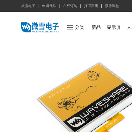
微雪电子
|
申请代理
|
在线订购
|
打假声明
|
微雪课堂
分类
新品
显示屏
人