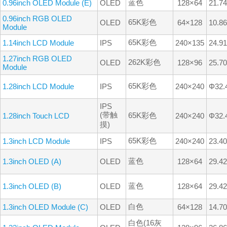
蓝色
0.96inch OLED Module (E)
OLED
128×64
21.7
0.96inch RGB OLED
65K彩色
OLED
64×128
10.8
Module
65K彩色
1.14inch LCD Module
IPS
240×135
24.9
1.27inch RGB OLED
262K彩色
OLED
128×96
25.7
Module
65K彩色
1.28inch LCD Module
IPS
240×240
Φ32
IPS
(带触
65K彩色
1.28inch Touch LCD
240×240
Φ32
摸)
65K彩色
1.3inch LCD Module
IPS
240×240
23.4
蓝色
1.3inch OLED (A)
OLED
128×64
29.4
蓝色
1.3inch OLED (B)
OLED
128×64
29.4
白色
1.3inch OLED Module (C)
OLED
64×128
14.7
白色(16灰