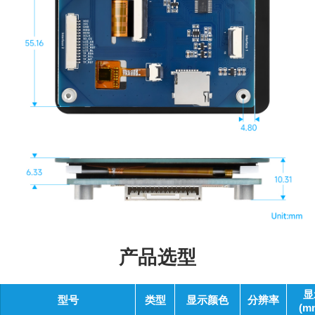
产品选型
显
型号
类型
显示颜色
分辨率
(m