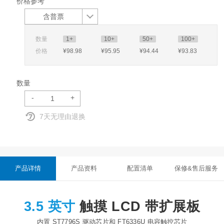
价格参考
含普票
数量
1+
10+
50+
100+
价格
¥98
.98
¥95
.95
¥94
.44
¥93
.83
数量
-
+
7天无理由退换
产品详情
产品资料
配置清单
保修&售后服务
3.5 英寸
触摸 LCD 带扩展板
内置 ST7796S 驱动芯片和 FT6336U 电容触控芯片