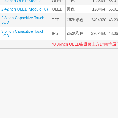
白色
2.42inch OLED Module
OLED
128×64
55.0
黄色
2.42inch OLED Module (C)
OLED
128×64
55.0
2.8inch Capacitive Touch
262K彩色
TFT
240×320
43.2
LCD
3.5inch Capacitive Touch
262K彩色
IPS
320×480
48.9
LCD
*0.96inch OLED由屏幕上方1/4