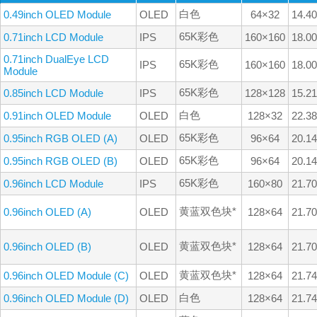
白色
0.49inch OLED Module
OLED
64×32
14.4
65K彩色
0.71inch LCD Module
IPS
160×160
18.0
0.71inch DualEye LCD
65K彩色
IPS
160×160
18.0
Module
65K彩色
0.85inch LCD Module
IPS
128×128
15.2
白色
0.91inch OLED Module
OLED
128×32
22.3
65K彩色
0.95inch RGB OLED (A)
OLED
96×64
20.1
65K彩色
0.95inch RGB OLED (B)
OLED
96×64
20.1
65K彩色
0.96inch LCD Module
IPS
160×80
21.7
黄蓝双色块*
0.96inch OLED (A)
OLED
128×64
21.7
黄蓝双色块*
0.96inch OLED (B)
OLED
128×64
21.7
黄蓝双色块*
0.96inch OLED Module (C)
OLED
128×64
21.7
白色
0.96inch OLED Module (D)
OLED
128×64
21.7