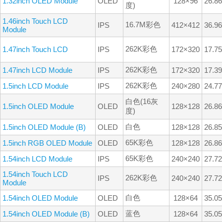
1.32inch OLED Module
OLED
128×96
26.8
度)
1.46inch Touch LCD
16.7M彩色
IPS
412×412
36.9
Module
262K彩色
1.47inch Touch LCD
IPS
172×320
17.7
262K彩色
1.47inch LCD Module
IPS
172×320
17.3
262K彩色
1.5inch LCD Module
IPS
240×280
24.7
白色(16灰
1.5inch OLED Module
OLED
128×128
26.8
度)
白色
1.5inch OLED Module (B)
OLED
128×128
26.8
65K彩色
1.5inch RGB OLED Module
OLED
128×128
26.8
65K彩色
1.54inch LCD Module
IPS
240×240
27.7
1.54inch Touch LCD
262K彩色
IPS
240×240
27.7
Module
白色
1.54inch OLED Module
OLED
128×64
35.0
蓝色
1.54inch OLED Module (B)
OLED
128×64
35.0