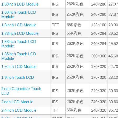
262K彩色
1.69inch LCD Module
IPS
240×280
27.9
1.69inch Touch LCD
262K彩色
IPS
240×280
27.9
Module
65K彩色
1.8inch LCD Module
TFT
128×160
28.3
65K彩色
1.83inch LCD Module
IPS
240×284
29.5
1.83inch Touch LCD
262K彩色
IPS
240×284
29.5
Module
1.85inch Touch LCD
262K彩色
IPS
360×360
45.6
Module
262K彩色
1.9inch LCD Module
IPS
170×320
22.7
262K彩色
1.9inch Touch LCD
IPS
170×320
23.1
2inch Capacitive Touch
262K彩色
IPS
240×320
30.6
LCD
262K彩色
2inch LCD Module
IPS
240×320
30.6
65K彩色
2.4inch LCD Module
TFT
240×320
36.7