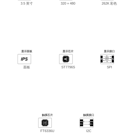
3.5 英寸
320 × 480
262K 彩色
显示面板
显示芯片
显示接口
面板
ST7796S
SPI
触摸芯片
触摸接口
FT6336U
I2C